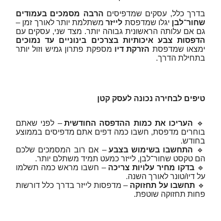
בדרך כלל, עסקים שמדפיסים
הרבה מסמכים בעמודים
שחור־לבן
יגלו שמדפסת
לייזר
משתלמת יותר לאורך זמן –
גם אם עלותה הראשונית גבוהה יותר. מצד שני, עסקים עם
הדפסות צבע איכותיות בצרכים בינוניים עד נמוכים
ימצאו שמדפסת
הזרקת דיו
מספקת פתרון גמיש וזול יותר
בתחילת הדרך.
טיפים לבחירה נכונה לעסק קטן
🔹
העריכו את כמות ההדפסה החודשית
– לפני שאתם
בוחרים מדפסת, חשבו כמה דפים אתם מדפיסים בממוצע
בחודש.
🔹
התחשבו בשימוש בצבע
– אם רוב המסמכים שלכם
הם טקסט שחור־לבן, לייזר כמעט תמיד משתלם יותר.
🔹
בדקו מחיר עלויות צריכה
– חשבו מראש כמה תשלמו
על דיו/טונר לאורך השנה.
🔹
תחשבו על תחזוקה
– מדפסות לייזר בדרך כלל דורשות
פחות תחזוקה שוטפת.