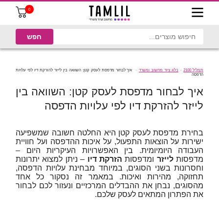
0
תמליל 2100
בלוג ציוד מחשוב ומשרד
איך לבחור מדפסת לעסק קטן: השוואה בין לייזר להזרקת דיו לפי עלויות
הדפסה
איך לבחור מדפסת לעסק קטן: השוואה בין
לייזר להזרקת דיו לפי עלויות הדפסה
בחירת מדפסת לעסק קטן היא החלטה חשובה שמשפיעה
ישירות על הוצאות התפעול, על איכות ההדפסה ועל חוויית
העבודה היומיומית. בין האפשרויות העיקריות היום –
מדפסות
לייזר
ומדפסות
הזרקת דיו
– ניתן למצוא יתרונות
וחסרונות בשני הסוגים, במיוחד מבחינת עלויות הדפסה,
תחזוקה, מהירות ואיכות. במאמר זה נסקור כל אחד
מהסוגים, נבחן את ההבדלים המרכזיים ונעזור לכם לבחור
את הפתרון המתאים לעסק שלכם.