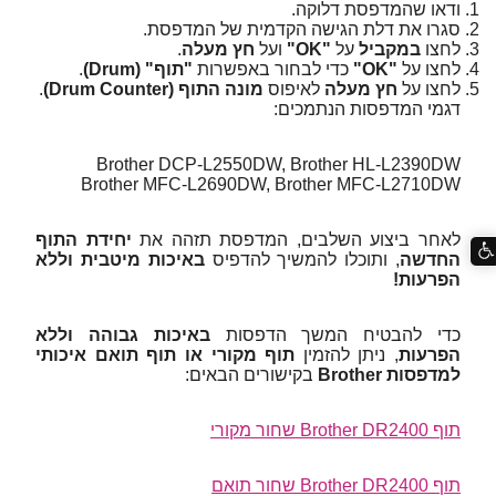
ודאו שהמדפסת דלוקה.
סגרו את דלת הגישה הקדמית של המדפסת.
לחצו
במקביל
על
"OK"
ועל
חץ מעלה
.
לחצו על
"OK"
כדי לבחור באפשרות
"תוף" (Drum)
.
לחצו על
חץ מעלה
לאיפוס
מונה התוף (Drum Counter)
.
דגמי המדפסות הנתמכים:
Brother DCP-L2550DW, Brother HL-L2390DW
Brother MFC-L2690DW, Brother MFC-L2710DW
לאחר ביצוע השלבים, המדפסת תזהה את
יחידת התוף
החדשה
, ותוכלו להמשיך להדפיס
באיכות מיטבית וללא
הפרעות!
כדי להבטיח המשך הדפסות
באיכות גבוהה וללא
הפרעות
, ניתן להזמין
תוף מקורי או תוף תואם איכותי
למדפסות Brother
בקישורים הבאים:
תוף Brother DR2400 שחור מקורי
תוף Brother DR2400 שחור תואם