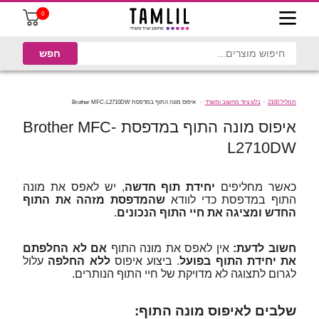
0
תמליל 2100
בלוג ציוד מחשוב ומשרד
איפוס מונה התוף במדפסת Brother MFC-L2710DW
איפוס מונה התוף במדפסת Brother MFC-
L2710DW
כאשר מחליפים
יחידת תוף חדשה
, יש לאפס את מונה
התוף במדפסת כדי לוודא
שהמדפסת מזהה את התוף
החדש ומציגה את חיי התוף הנכונים
.
חשוב לדעת:
אין לאפס את מונה התוף
אם לא החלפתם
את יחידת התוף בפועל
. ביצוע איפוס
ללא החלפה
עלול
לגרום לתצוגה לא מדויקת של חיי התוף הנותרים.
שלבים לאיפוס מונה התוף: