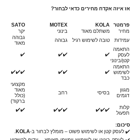
אז איזה אקדח מחירים כדאי לבחור?
פרמטר
KOLA
MOTEX
SATO
מחיר
משתלם מאוד
בינוני
יקר
גבוהה
עמידות
טובה לשימוש רגיל
גבוהה
מאוד
התאמה
✔️
✔️✔️
✔️
לעסק
קטן/בינוני
התאמה
✔️✔️✔️
✔️✔️
✔️
לשימוש
כבד
מקצועי
מגוון
מאוד
בסיסי
רחב
דגמים
(כולל
ברקוד)
קלות
✔️✔️
✔️✔️✔️
✔️✔️✔️
תפעול
סיכום:
✔️ לעסק קטן או לשימוש פשוט – מומלץ לבחור ב‑
KOLA
.
✔️ לעסק בינוני או לשימוש יומיומי מאומץ – עדיף להשקיע