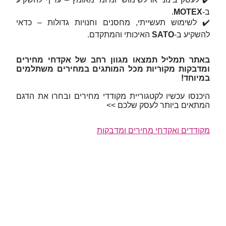
ב‑
MOTEX
.
✔️ לשימוש תעשייתי, מחסנים וחנויות גדולות – כדאי
להשקיע ב‑
SATO
האיכותי והמתקדם.
באתר תמליל תמצאו מגוון רחב של אקדחי מחירים
ומדבקות מקוריות מכל המותגים במחירים משתלמים
במיוחד!
היכנסו עכשיו לקטגוריית מקודדי מחירים ובחרו את הדגם
המתאים ביותר לעסק שלכם >>
מקודדים ואקדחי מחירים ומדבקות
אקדח מחירים / מקודד מחירים / אקדח מדבקות / אקדח
סימון מחירים / אקדח מדבקות למוצרים / מקודד מדבקות /
אקדח מחירים לעסק / אקדח תוויות / מדבקות לאקדח
מחירים / אקדח מחירים KOLA / אקדח מחירים MOTEX /
אקדח מחירים SATO / אקדח מחיר חד שורה / אקדח
מחירים דו שורה / מקודד מחירים איכותי / אקדח מחירים
לחנויות / אקדח סימון תאריכים / אקדח מחירים מקצועי /
מדבקות סימון מחירים / אקדח מחירים למפעלים / אקדח