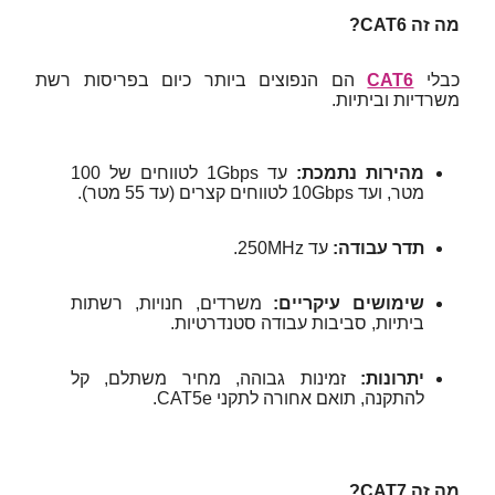
מה זה CAT6?
כבלי
CAT6
הם הנפוצים ביותר כיום בפריסות רשת
משרדיות וביתיות.
מהירות נתמכת:
עד 1Gbps לטווחים של 100
מטר, ועד 10Gbps לטווחים קצרים (עד 55 מטר).
תדר עבודה:
עד ‎250MHz‎.
שימושים עיקריים:
משרדים, חנויות, רשתות
ביתיות, סביבות עבודה סטנדרטיות.
יתרונות:
זמינות גבוהה, מחיר משתלם, קל
להתקנה, תואם אחורה לתקני CAT5e.
מה זה CAT7?