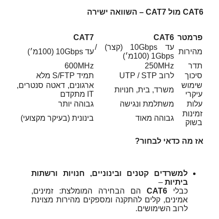
CAT6 מול CAT7 – השוואה ישירה
פרמטר
CAT6
CAT7
עד 10Gbps (קצר) /
מהירות
עד 10Gbps (100מ׳)
1Gbps (100מ׳)
תדר
‎250MHz‎
‎600MHz‎
סיכוך
לרוב UTP / STP
תמיד S/FTP מלא
שימוש
ארגונים, דאטה סנטרים,
משרד, בית, חנויות
עיקרי
IT מתקדם
עלות
משתלמת ונגישה
גבוהה יותר
זמינות
גבוהה מאוד
בינונית (בעיקר מקצועי)
בשוק
אז מה כדאי לבחור?
למשרדים קטנים ובינוניים, חנויות ורשתות
ביתיות
–
כבלי
CAT6
הם הבחירה המומלצת: זמינים,
אמינים, קלים להתקנה ומספקים מהירות מצוינת
לרוב השימושים.