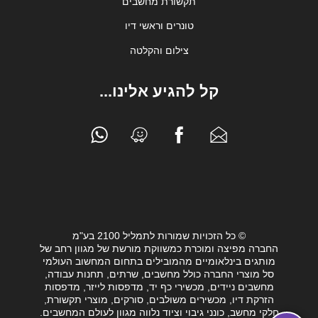
תקשורת מחשבים
טונרים וראשי דיו
צילום והקלטה
קל להגיע אלינו...
© כל הזכויות שמורות לתמליל 2100 בע"מ
החברה מפיצה ומוכרת כמשווקת מורשת של מגוון רחב של
מותגים בינלאומיים מהמובילים בתחום המחשוב העולמי
סל מוצרי החברה כולל מחשבים, שרתים, תחנות עבודה,
מחשבים ניידים, מכשירי כף יד, מדפסות לייזר, מדפסות
הזרקת דיו, מכשירים משולבים, סורקים, מוצרי תקשורת,
חלקי מחשב, כונני גיבוי וציוד נלווה מגוון לעולם המחשבים.