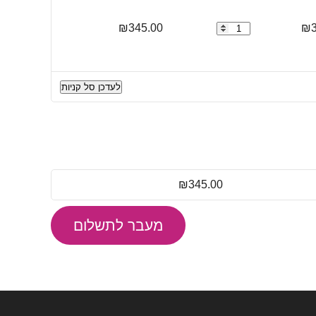
₪
כמות
345.00
₪
של
מילון
אלקטרוני
לעדכן סל קניות
עברית/אנגלית
Babylon
AI
308
₪
345.00
מעבר לתשלום