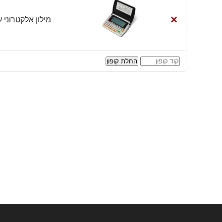
×
מילון אלקטרוני עברית/אנ
קופון:
החלת קופון