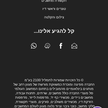
תקשורת מחשבים
טונרים וראשי דיו
צילום והקלטה
קל להגיע אלינו...
© כל הזכויות שמורות לתמליל 2100 בע"מ
החברה מפיצה ומוכרת כמשווקת מורשת של מגוון רחב של
מותגים בינלאומיים מהמובילים בתחום המחשוב העולמי
סל מוצרי החברה כולל מחשבים, שרתים, תחנות עבודה,
מחשבים ניידים, מכשירי כף יד, מדפסות לייזר, מדפסות
הזרקת דיו, מכשירים משולבים, סורקים, מוצרי תקשורת,
חלקי מחשב, כונני גיבוי וציוד נלווה מגוון לעולם המחשבים.