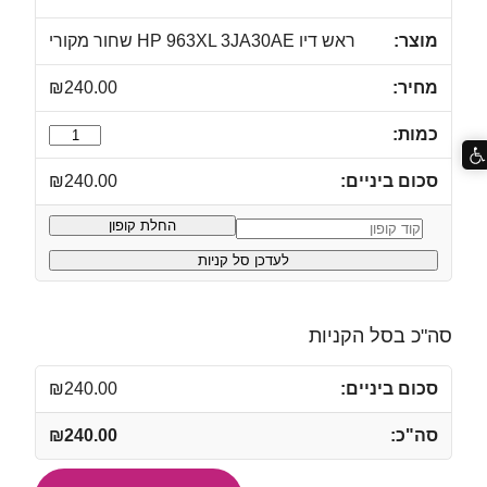
ראש דיו HP 963XL 3JA30AE שחור מקורי
₪
240.00
כמות
של
₪
240.00
ראש
דיו
החלת קופון
קופון:
HP
לעדכן סל קניות
963XL
3JA30AE
שחור
סה"כ בסל הקניות
מקורי
₪
240.00
₪
240.00