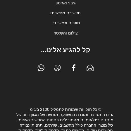
גיבוי ואחסון
תקשורת מחשבים
טונרים וראשי דיו
צילום והקלטה
קל להגיע אלינו...
© כל הזכויות שמורות לתמליל 2100 בע"מ
החברה מפיצה ומוכרת כמשווקת מורשת של מגוון רחב של
מותגים בינלאומיים מהמובילים בתחום המחשוב העולמי
סל מוצרי החברה כולל מחשבים, שרתים, תחנות עבודה,
מחשבים ניידים, מכשירי כף יד, מדפסות לייזר, מדפסות