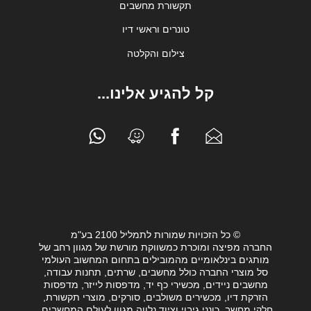
תקשורת מחשבים
טונרים וראשי דיו
צילום והקלטה
קל להגיע אלינו...
© כל הזכויות שמורות לתמליל 2100 בע"מ
החברה מפיצה ומוכרת כמשווקת מורשת של מגוון רחב של
מותגים בינלאומיים מהמובילים בתחום המחשוב העולמי
סל מוצרי החברה כולל מחשבים, שרתים, תחנות עבודה,
מחשבים ניידים, מכשירי כף יד, מדפסות לייזר, מדפסות
הזרקת דיו, מכשירים משולבים, סורקים, מוצרי תקשורת,
חלקי מחשב, כונני גיבוי וציוד נלווה מגוון לעולם המחשבים.