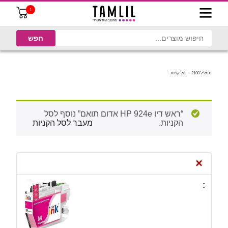
1
תמליל 2100
סל קניות
“ראש דיו HP 924e אדום תואם” נוסף לסל
הקניות.
מעבר לסל הקניות
×