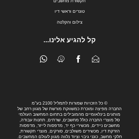
תקשורת מחשבים
טונרים וראשי דיו
צילום והקלטה
קל להגיע אלינו...
© כל הזכויות שמורות לתמליל 2100 בע"מ
החברה מפיצה ומוכרת כמשווקת מורשת של מגוון רחב של
מותגים בינלאומיים מהמובילים בתחום המחשוב העולמי
סל מוצרי החברה כולל מחשבים, שרתים, תחנות עבודה,
מחשבים ניידים, מכשירי כף יד, מדפסות לייזר, מדפסות
הזרקת דיו, מכשירים משולבים, סורקים, מוצרי תקשורת,
חלקי מחשב, כונני גיבוי וציוד נלווה מגוון לעולם המחשבים.