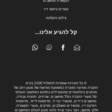
תקשורת מחשבים
טונרים וראשי דיו
צילום והקלטה
קל להגיע אלינו...
© כל הזכויות שמורות לתמליל 2100 בע"מ
החברה מפיצה ומוכרת כמשווקת מורשת של מגוון רחב של
מותגים בינלאומיים מהמובילים בתחום המחשוב העולמי
סל מוצרי החברה כולל מחשבים, שרתים, תחנות עבודה,
מחשבים ניידים, מכשירי כף יד, מדפסות לייזר, מדפסות
הזרקת דיו, מכשירים משולבים, סורקים, מוצרי תקשורת,
חלקי מחשב, כונני גיבוי וציוד נלווה מגוון לעולם המחשבים.