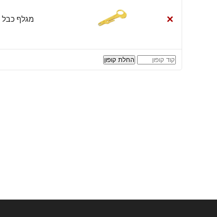
×
מגלף כבל רשת  / STP
קופון:
החלת קופון