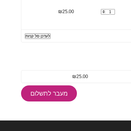
כמות
25.00
₪
של
מגלף
כבל
לעדכן סל קניות
רשת
UTP
/
FTP
/
STP
₪
25.00
מעבר לתשלום