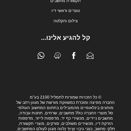
תקשורת מחשבים
טונרים וראשי דיו
צילום והקלטה
קל להגיע אלינו...
© כל הזכויות שמורות לתמליל 2100 בע"מ
החברה מפיצה ומוכרת כמשווקת מורשת של מגוון רחב של
מותגים בינלאומיים מהמובילים בתחום המחשוב העולמי
סל מוצרי החברה כולל מחשבים, שרתים, תחנות עבודה,
מחשבים ניידים, מכשירי כף יד, מדפסות לייזר, מדפסות
הזרקת דיו, מכשירים משולבים, סורקים, מוצרי תקשורת,
חלקי מחשב, כונני גיבוי וציוד נלווה מגוון לעולם המחשבים.