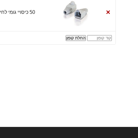
×
50 כיסויי גומי לחיבורים כולל ידית HP-PVC-BOOT-H
קופון:
החלת קופון