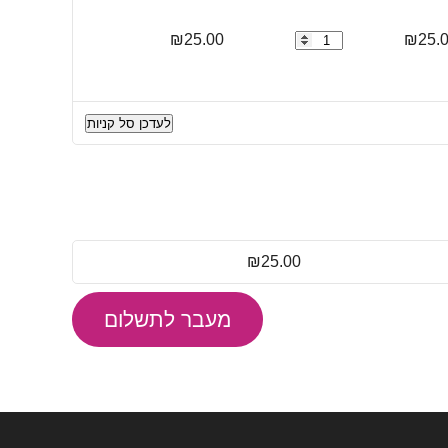
25.
₪
כמות
25.00
₪
של
50
כיסויי
לעדכן סל קניות
גומי
לחיבורים
כולל
ידית
HP-
PVC-
₪
25.00
BOOT-
H
מעבר לתשלום