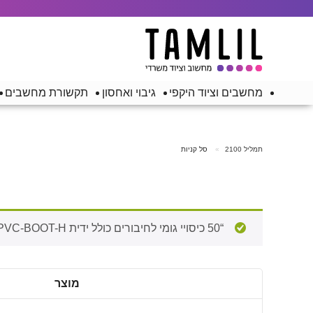
מחשבים וציוד היקפי
גיבוי ואחסון
תקשורת מחשבים
תמליל 2100
סל קניות
“50 כיסויי גומי לחיבורים כולל ידית HP-PVC-BOOT-H” נוסף לסל הקניות.
מוצר
להסיר
תמונה
פריט
ממוזערת