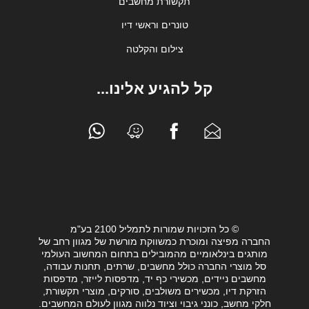
תקשורת מחשבים
טונרים וראשי דיו
צילום והקלטה
קל להגיע אלינו...
© כל הזכויות שמורות לתמליל 2100 בע"מ
החברה מפיצה ומוכרת כמשווקת מורשת של מגוון רחב של
מותגים בינלאומיים מהמובילים בתחום המחשוב העולמי
סל מוצרי החברה כולל מחשבים, שרתים, תחנות עבודה,
מחשבים ניידים, מכשירי כף יד, מדפסות לייזר, מדפסות
הזרקת דיו, מכשירים משולבים, סורקים, מוצרי תקשורת,
חלקי מחשב, כונני גיבוי וציוד נלווה מגוון לעולם המחשבים.