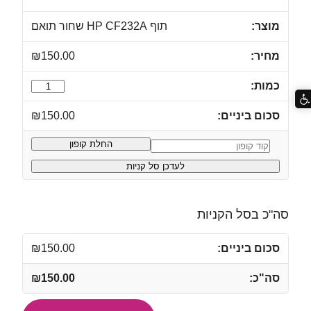
תוף ‏HP CF232A שחור תואם
₪
150.00
כמות
של
₪
150.00
תוף
‏HP
החלת קופון
קופון:
CF232A
לעדכן סל קניות
שחור
תואם
סה"כ בסל הקניות
₪
150.00
₪
150.00