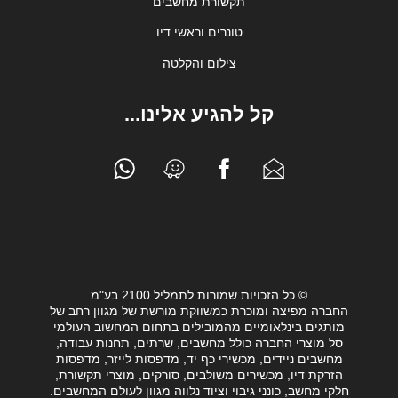
תקשורת מחשבים
טונרים וראשי דיו
צילום והקלטה
קל להגיע אלינו...
© כל הזכויות שמורות לתמליל 2100 בע"מ
החברה מפיצה ומוכרת כמשווקת מורשת של מגוון רחב של
מותגים בינלאומיים מהמובילים בתחום המחשוב העולמי
סל מוצרי החברה כולל מחשבים, שרתים, תחנות עבודה,
מחשבים ניידים, מכשירי כף יד, מדפסות לייזר, מדפסות
הזרקת דיו, מכשירים משולבים, סורקים, מוצרי תקשורת,
חלקי מחשב, כונני גיבוי וציוד נלווה מגוון לעולם המחשבים.