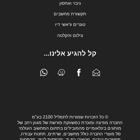
גיבוי ואחסון
תקשורת מחשבים
טונרים וראשי דיו
צילום והקלטה
קל להגיע אלינו...
© כל הזכויות שמורות לתמליל 2100 בע"מ
החברה מפיצה ומוכרת כמשווקת מורשת של מגוון רחב של
מותגים בינלאומיים מהמובילים בתחום המחשוב העולמי
סל מוצרי החברה כולל מחשבים, שרתים, תחנות עבודה,
מחשבים ניידים, מכשירי כף יד, מדפסות לייזר, מדפסות