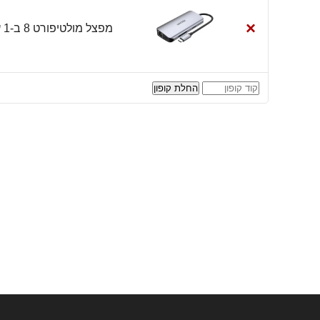
×
מפצל מולטיפורט 8 ב-1 עם תצוגה, רשת וטעינה UNITEK 8-in-1 USB-C Hub
קופון:
החלת קופון