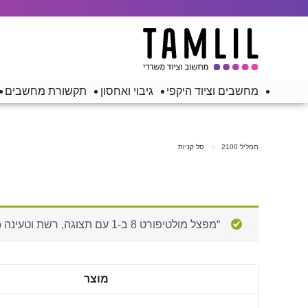
מחשבים וציוד היקפי
גיבוי ואחסון
תקשורת מחשבים
תמליל 2100
סל קניות
“מפצל מולטיפורט 8 ב-1 עם תצוגה, רשת וטעינה UNITEK 8-in-1 USB-C Hub” נוסף לסל הקניות.
מוצר
להסיר
תמונה
פריט
ממוזערת