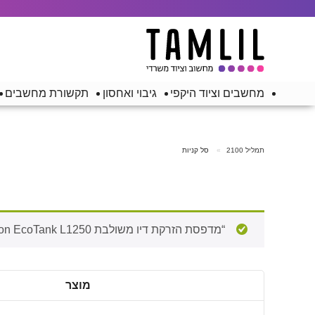
מחשבים וציוד היקפי
גיבוי ואחסון
תקשורת מחשבים
תמליל 2100
סל קניות
“מדפסת ‏הזרקת דיו ‏משולבת Epson EcoTank L1250 אפסון” נוסף לסל הקניות.
מוצר
להסיר
תמונה
פריט
ממוזערת