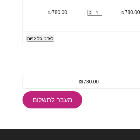
780.00
₪
כמות
780.00
₪
של
מדפסת
‏הזרקת
לעדכן סל קניות
דיו
‏משולבת
Epson
EcoTank
L1250
אפסון
₪
780.00
מעבר לתשלום