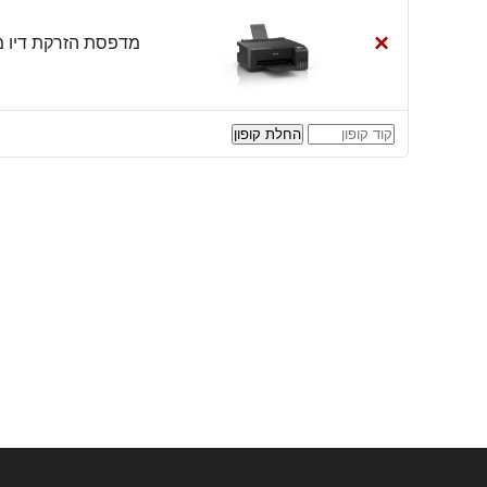
×
מדפסת ‏הזרקת דיו ‏משולבת Tank L1250
קופון:
החלת קופון