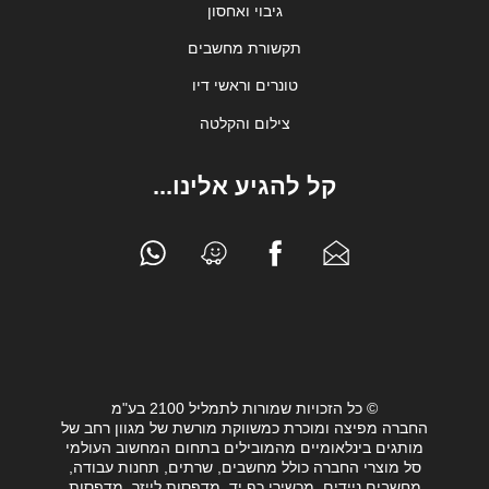
גיבוי ואחסון
תקשורת מחשבים
טונרים וראשי דיו
צילום והקלטה
קל להגיע אלינו...
© כל הזכויות שמורות לתמליל 2100 בע"מ
החברה מפיצה ומוכרת כמשווקת מורשת של מגוון רחב של
מותגים בינלאומיים מהמובילים בתחום המחשוב העולמי
סל מוצרי החברה כולל מחשבים, שרתים, תחנות עבודה,
מחשבים ניידים, מכשירי כף יד, מדפסות לייזר, מדפסות