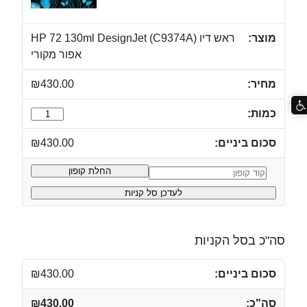
ראש דיו HP 72 130ml DesignJet (C9374A)
אפור מקורי
₪
430.00
כמות
של
₪
430.00
ראש
דיו
החלת קופון
קופון:
HP
לעדכן סל קניות
72
130ml
DesignJet
סה"כ בסל הקניות
(C9374A)
אפור
₪
430.00
מקורי
₪
430.00