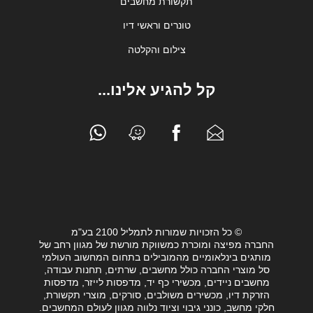
תקשורת מחשבים
טונרים וראשי דיו
צילום והקלטה
קל להגיע אלינו...
© כל הזכויות שמורות לתמליל 2100 בע"מ
החברה מפיצה ומוכרת כמשווקת מורשת של מגוון רחב של
מותגים בינלאומיים מהמובילים בתחום המחשוב העולמי
סל מוצרי החברה כולל מחשבים, שרתים, תחנות עבודה,
מחשבים ניידים, מכשירי כף יד, מדפסות לייזר, מדפסות
הזרקת דיו, מכשירים משולבים, סורקים, מוצרי תקשורת,
חלקי מחשב, כונני גיבוי וציוד נלווה מגוון לעולם המחשבים.