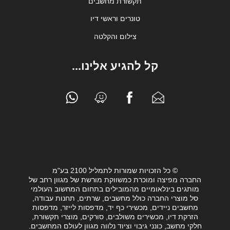
תקשורת מחשבים
טונרים וראשי דיו
צילום והקלטה
קל להגיע אלינו...
© כל הזכויות שמורות לתמליל 2100 בע"מ
החברה מפיצה ומוכרת כמשווקת מורשת של מגוון רחב של
מותגים בינלאומיים מהמובילים בתחום המחשוב העולמי
סל מוצרי החברה כולל מחשבים, שרתים, תחנות עבודה,
מחשבים ניידים, מכשירי כף יד, מדפסות לייזר, מדפסות
הזרקת דיו, מכשירים משולבים, סורקים, מוצרי תקשורת,
חלקי מחשב, כונני גיבוי וציוד נלווה מגוון לעולם המחשבים.