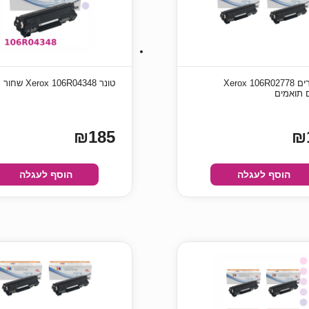
זוג טונרים Xerox 106R02778
טונר Xerox 106R04348 שחור תואם
 תואמים
₪185
₪
הוסף לעגלה
הוסף לעגלה