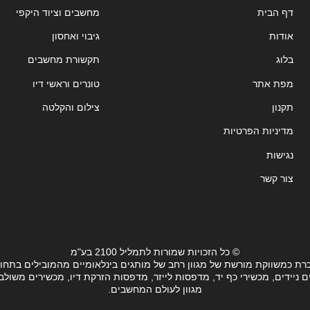
דף הבית
מחשבים וציוד היקפי
אודות
גיבוי ואחסון
בלוג
תקשורת מחשבים
מפת אתר
טונרים וראשי דיו
תקנון
צילום והקלטה
מדיניות הפרטיות
נגישות
צור קשר
© כל הזכויות שמורות לתמליל 2100 בע"מ
רת כמשווקת מורשת של מגוון רחב של מותגים בינלאומיים מהמובילים בתחו
ידים, מכשירי כף יד, מדפסות לייזר, מדפסות הזרקת דיו, מכשירים משולבים, 
מגוון לעולם המחשבים.