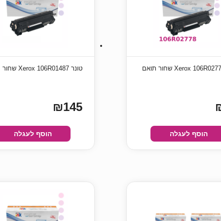
טונר Xerox 106R01487 שחור תואם
₪145
הוסף לעגלה
הוסף לעגלה