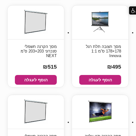
מסך חצובה תלת רגל
מסך הקרנה חשמלי
178×178 ס”מ 1:1
סנכרוני 203×203 ס”מ
NEXT
Innova
₪515
₪495
הוסף לעגלה
הוסף לעגלה