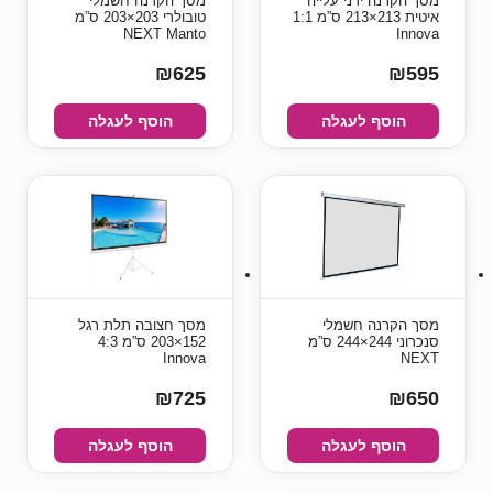
מסך הקרנה ידני עלייה
מסך הקרנה חשמלי
איטית 213×213 ס”מ 1:1
טובולרי 203×203 ס”מ
NEXT Manto
Innova
₪625
₪595
הוסף לעגלה
הוסף לעגלה
מסך הקרנה חשמלי
מסך חצובה תלת רגל
סנכרוני 244×244 ס”מ
152×203 ס”מ 4:3
Innova
NEXT
₪725
₪650
הוסף לעגלה
הוסף לעגלה