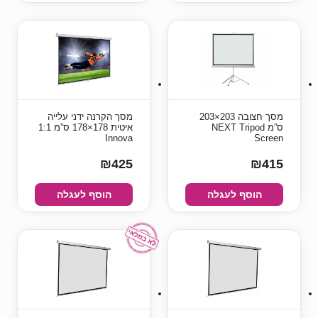
מסך חצובה 203×203
מסך הקרנה ידני עלייה
ס”מ NEXT Tripod
איטית 178×178 ס”מ 1:1
Innova
Screen
₪425
₪415
הוסף לעגלה
הוסף לעגלה