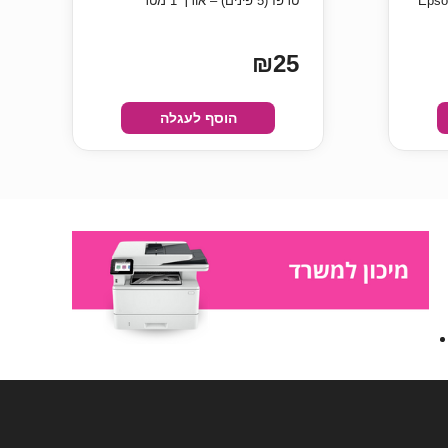
טרפז (5 פינים) – אורך 1 מטר
₪25
הוסף לעגלה