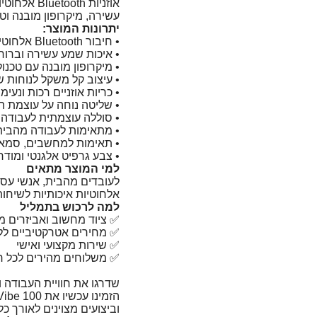
אוזניות th
עשירה, מיקרופון מובנה וטו
יתרונות המוצר:
• חיבור Bluetooth אלחוטי יציב ונוח
• איכות שמע עשירה וברורה
• מיקרופון מובנה עם טכנול
• עיצוב קל משקל לנוחות 
• כריות אוזניים רכות ונעימ
• שליטה נוחה על עוצמת 
• סוללה עוצמתית לעבודה 
• מתאימות לעבודה מהבית,
• תאימות למחשבים, סמאר
• צבע גרפיט אלגנטי ומודרנ
למי המוצר מתאים
לעובדים מהבית, אנשי עסק
אלחוטיות איכותיות לשיחות ו
למה לרכוש בתמליל
✅ ציוד מחשוב ואביזרים מ
✅ מחירים אטרקטיביים ללק
✅ שירות מקצועי ואישי
✅ משלוחים מהירים לכל ר
שדרגו את חוויית העבודה 
וביצועים מצוינים לאורך כל 