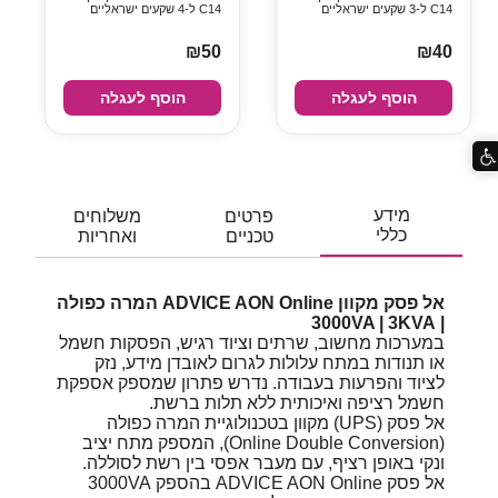
C14 ל-3 שקעים ישראליים
C14 ל-4 שקעים ישראליים
₪50
₪40
הוסף לעגלה
הוסף לעגלה
מידע
פרטים
משלוחים
כללי
טכניים
ואחריות
אל פסק מקוון ADVICE AON Online המרה כפולה
| 3000VA | 3KVA
במערכות מחשוב, שרתים וציוד רגיש, הפסקות חשמל
או תנודות במתח עלולות לגרום לאובדן מידע, נזק
לציוד והפרעות בעבודה. נדרש פתרון שמספק אספקת
חשמל רציפה ואיכותית ללא תלות ברשת.
אל פסק (UPS) מקוון בטכנולוגיית המרה כפולה
(Online Double Conversion), המספק מתח יציב
ונקי באופן רציף, עם מעבר אפסי בין רשת לסוללה.
אל פסק ADVICE AON Online בהספק 3000VA