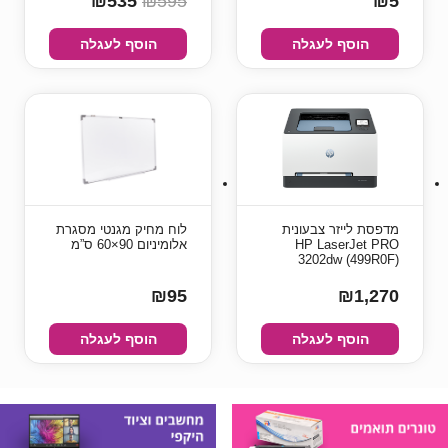
₪535
₪595
₪5
הוסף לעגלה
הוסף לעגלה
מדפסת לייזר צבעונית
לוח מחיק מגנטי מסגרת
HP LaserJet PRO
אלומיניום 90×60 ס”מ
3202dw (499R0F)
₪95
₪1,270
הוסף לעגלה
הוסף לעגלה