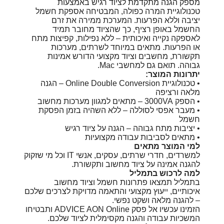
מספק הגנה מתקדמת לציוד רגיש באמצעות
טכנולוגיית המרה כפולה, המבטיחה אספקת חשמל
יציבה וללא הפרעות. המערכת ממירה את זרם
החשמל באופן רציף, כך שהציוד מחובר תמיד
לאספקה נקייה ואיכותית – ללא נפילות, קפיצות מתח
או הפרעות. מתאים במיוחד לשרתים, מערכות
תקשורת, מחשבים וציוד מקצועי הדורש אמינות
גבוהה. תואם גם למחשבי Mac.
יתרונות המוצר:
• טכנולוגיית Online Double Conversion – הגנה
מלאה ורציפה
• הספק 3000VA – מתאים למגוון מערכות מחשוב
• מעבר אפסי לסוללה – ללא השהיה בזמן הפסקת
חשמל
• יציבות מתח גבוהה – הגנה על ציוד רגיש
• מתאים לסביבות עבודה מקצועיות
למי המוצר מתאים
למשרדים, חדרי שרתים, עסקים, אנשי IT וכל מי שזקוק
להגנה אמינה על ציוד מחשוב ותקשורת.
למה לרכוש בתמליל
בתמליל תמצאו פתרונות חשמל וציוד מחשוב
איכותיים, ייעוץ מקצועי והתאמה מדויקת לצרכים שלכם
– להגנה מלאה ושקט נפשי.
הזמינו עכשיו אל פסק ADVICE AON Online ותבטיחו
המשכיות עבודה והגנה מקסימלית לציוד שלכם.