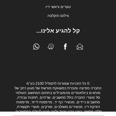
טונרים וראשי דיו
צילום והקלטה
קל להגיע אלינו...
© כל הזכויות שמורות לתמליל 2100 בע"מ
החברה מפיצה ומוכרת כמשווקת מורשת של מגוון רחב של
מותגים בינלאומיים מהמובילים בתחום המחשוב העולמי
סל מוצרי החברה כולל מחשבים, שרתים, תחנות עבודה,
מחשבים ניידים, מכשירי כף יד, מדפסות לייזר, מדפסות
הזרקת דיו, מכשירים משולבים, סורקים, מוצרי תקשורת,
חלקי מחשב, כונני גיבוי וציוד נלווה מגוון לעולם המחשבים.