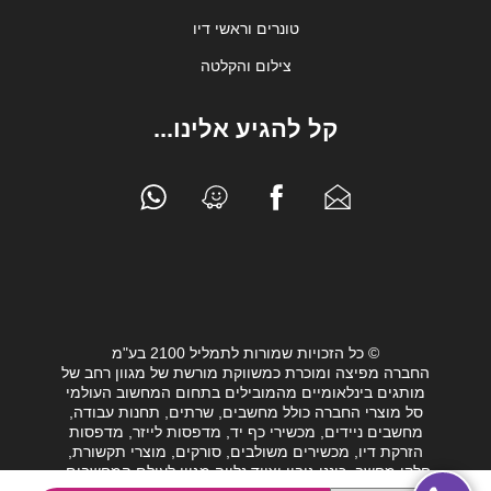
טונרים וראשי דיו
צילום והקלטה
קל להגיע אלינו...
© כל הזכויות שמורות לתמליל 2100 בע"מ
החברה מפיצה ומוכרת כמשווקת מורשת של מגוון רחב של
מותגים בינלאומיים מהמובילים בתחום המחשוב העולמי
סל מוצרי החברה כולל מחשבים, שרתים, תחנות עבודה,
מחשבים ניידים, מכשירי כף יד, מדפסות לייזר, מדפסות
הזרקת דיו, מכשירים משולבים, סורקים, מוצרי תקשורת,
חלקי מחשב, כונני גיבוי וציוד נלווה מגוון לעולם המחשבים.