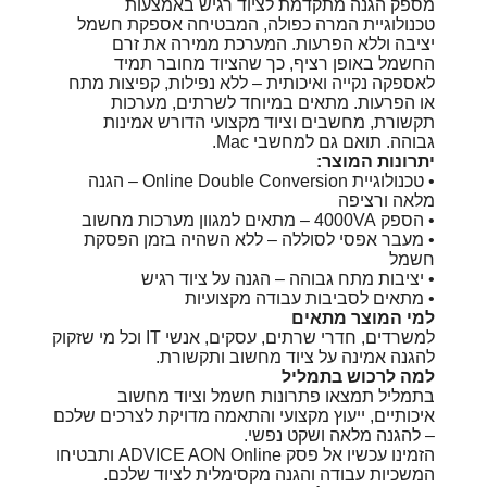
מספק הגנה מתקדמת לציוד רגיש באמצעות
טכנולוגיית המרה כפולה, המבטיחה אספקת חשמל
יציבה וללא הפרעות. המערכת ממירה את זרם
החשמל באופן רציף, כך שהציוד מחובר תמיד
לאספקה נקייה ואיכותית – ללא נפילות, קפיצות מתח
או הפרעות. מתאים במיוחד לשרתים, מערכות
תקשורת, מחשבים וציוד מקצועי הדורש אמינות
גבוהה. תואם גם למחשבי Mac.
יתרונות המוצר:
• טכנולוגיית Online Double Conversion – הגנה
מלאה ורציפה
• הספק 4000VA – מתאים למגוון מערכות מחשוב
• מעבר אפסי לסוללה – ללא השהיה בזמן הפסקת
חשמל
• יציבות מתח גבוהה – הגנה על ציוד רגיש
• מתאים לסביבות עבודה מקצועיות
למי המוצר מתאים
למשרדים, חדרי שרתים, עסקים, אנשי IT וכל מי שזקוק
להגנה אמינה על ציוד מחשוב ותקשורת.
למה לרכוש בתמליל
בתמליל תמצאו פתרונות חשמל וציוד מחשוב
איכותיים, ייעוץ מקצועי והתאמה מדויקת לצרכים שלכם
– להגנה מלאה ושקט נפשי.
הזמינו עכשיו אל פסק ADVICE AON Online ותבטיחו
המשכיות עבודה והגנה מקסימלית לציוד שלכם.