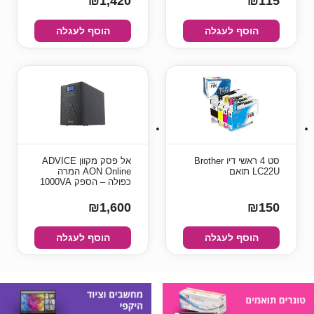
₪1,420
₪115
הוסף לעגלה
הוסף לעגלה
סט 4 ראשי דיו Brother
‏אל פסק מקוון ADVICE
LC22U תואם
AON Online המרה
כפולה – הספק 1000VA
₪1,600
₪150
הוסף לעגלה
הוסף לעגלה