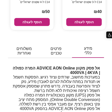
C14 ל-3 שקעים ישראליים
C14 ל-4 שקעים ישראליים
₪50
₪40
הוסף לעגלה
הוסף לעגלה
מידע
פרטים
משלוחים
כללי
טכניים
ואחריות
אל פסק מקוון ADVICE AON Online המרה כפולה
| 4000VA | 4KVA
במערכות מחשוב, שרתים וציוד רגיש, הפסקות חשמל
או תנודות במתח עלולות לגרום לאובדן מידע, נזק
לציוד והפרעות בעבודה. נדרש פתרון שמספק אספקת
חשמל רציפה ואיכותית ללא תלות ברשת.
אל פסק (UPS) מקוון בטכנולוגיית המרה כפולה
(Online Double Conversion), המספק מתח יציב
ונקי באופן רציף, עם מעבר אפסי בין רשת לסוללה.
אל פסק ADVICE AON Online בהספק 4000VA