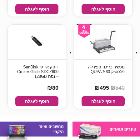
הוסף לעגלה
הוסף לעגלה
מכשיר כריכה ספירלה
דיסק און קי SanDisk
פלסטיק QUPA S60
Cruzer Glide SDCZ600
– נפח 128GB
₪80
₪495
₪540
הוסף לעגלה
הוסף לעגלה