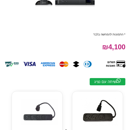
* התמונות להמחשה בלבד
₪4,100
שיחה עם נציג