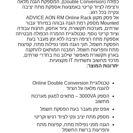
כפולה (Double Conversion), המספקת הגנה מלאה
ורציפה לציוד קריטי באמצעות אספקת מתח יציבה
ונקייה בכל רגע.
אל פסק מקוון ADVICE AON RM Online Rack
Mounted מספק רמת הגנה גבוהה במיוחד עבור
שרתים, מערכות תקשורת, ציוד אחסון, תחנות עבודה
וציוד קריטי נוסף. טכנולוגיית ההמרה הכפולה מבטיחה
אספקת מתח רציפה ויציבה ללא זמן מעבר בעת
הפסקת חשמל, תוך הגנה מפני נפילות מתח, קפיצות
מתח והפרעות חשמל. המבנה המותאם להתקנה
בארון תקשורת מאפשר שילוב נוח בחדרי שרתים,
מרכזי מחשוב ותשתיות IT מקצועיות.
יתרונות המוצר:
טכנולוגיית Online Double Conversion
להגנה מלאה על הציוד
הספק 3000VA – מתאים למגוון מערכות
מחשוב
אפס זמן מעבר בעת הפסקת חשמל
מספק מתח יציב ונקי לציוד רגיש וקריטי
הגנה מפני נפילות מתח, קפיצות מתח
והפרעות ברשת החשמל