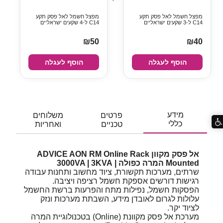
מפצל חשמל לאל פסק תקע
מפצל חשמל לאל פסק תקע
C14 ל-3 שקעים ישראליים
C14 ל-4 שקעים ישראליים
₪50
₪40
הוסף לעגלה
הוסף לעגלה
מידע
פרטים
משלוחים
כללי
טכניים
ואחריות
אל פסק מקוון ADVICE AON RM Online Rack
Mounted המרה כפולה | 3000VA | 3KVA
שרתים, מערכות תקשורת, ציוד מחשוב ותחנות עבודה
רגישות דורשים אספקת חשמל רציפה ויציבה.
הפסקות חשמל, נפילות מתח והפרעות ברשת החשמל
עלולות לגרום לאובדן מידע, השבתת מערכות ונזק
לציוד יקר.
מערכת אל פסק מקוונת (Online) בטכנולוגיית המרה