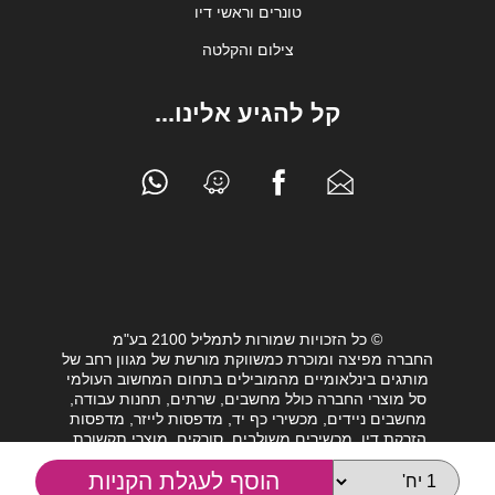
טונרים וראשי דיו
צילום והקלטה
קל להגיע אלינו...
© כל הזכויות שמורות לתמליל 2100 בע"מ
החברה מפיצה ומוכרת כמשווקת מורשת של מגוון רחב של
מותגים בינלאומיים מהמובילים בתחום המחשוב העולמי
סל מוצרי החברה כולל מחשבים, שרתים, תחנות עבודה,
מחשבים ניידים, מכשירי כף יד, מדפסות לייזר, מדפסות
הזרקת דיו, מכשירים משולבים, סורקים, מוצרי תקשורת,
חלקי מחשב, כונני גיבוי וציוד נלווה מגוון לעולם המחשבים.