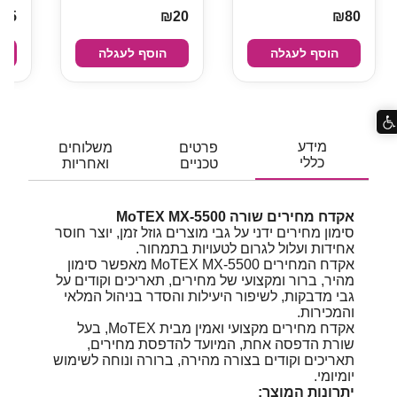
45
₪20
₪80
הוסף לעגלה
הוסף לעגלה
מידע
פרטים
משלוחים
כללי
טכניים
ואחריות
אקדח מחירים שורה MoTEX MX-5500
סימון מחירים ידני על גבי מוצרים גוזל זמן, יוצר חוסר
אחידות ועלול לגרום לטעויות בתמחור.
אקדח המחירים MoTEX MX-5500 מאפשר סימון
מהיר, ברור ומקצועי של מחירים, תאריכים וקודים על
גבי מדבקות, לשיפור היעילות והסדר בניהול המלאי
והמכירות.
אקדח מחירים מקצועי ואמין מבית MoTEX, בעל
שורת הדפסה אחת, המיועד להדפסת מחירים,
תאריכים וקודים בצורה מהירה, ברורה ונוחה לשימוש
יומיומי.
יתרונות המוצר: