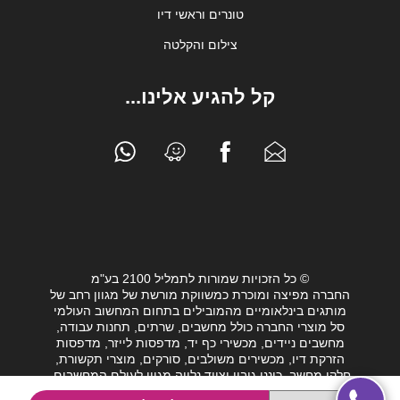
טונרים וראשי דיו
צילום והקלטה
קל להגיע אלינו...
© כל הזכויות שמורות לתמליל 2100 בע"מ
החברה מפיצה ומוכרת כמשווקת מורשת של מגוון רחב של
מותגים בינלאומיים מהמובילים בתחום המחשוב העולמי
סל מוצרי החברה כולל מחשבים, שרתים, תחנות עבודה,
מחשבים ניידים, מכשירי כף יד, מדפסות לייזר, מדפסות
הזרקת דיו, מכשירים משולבים, סורקים, מוצרי תקשורת,
חלקי מחשב, כונני גיבוי וציוד נלווה מגוון לעולם המחשבים.