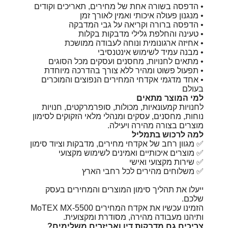
• הדפסה בשורה אחת של מחירים, תאריכים וקודים
• מנגנון פעולה איכותי ואמין לאורך זמן
• הדפסה ברורה וקריאה על גבי המדבקה
• טעינה והחלפת גלילי מדבקות בקלות
• אחיזה ארגונומית ונוחה לעבודה ממושכת
• מבנה עמיד לשימוש אינטנסיבי
• מתאים לחנויות, מחסנים ועסקים מכל הסוגים
• תפעול פשוט ומהיר ללא צורך בהדרכה מיוחדת
• אחד מדגמי אקדחי המחירים הנפוצים והמוכרים
בעולם
למי המוצר מתאים
לחנויות קמעונאיות, מכולות, סופרמרקטים, חנויות
נוחות, מחסנים, עסקים ומנהלי מלאי הזקוקים לסימון
מוצרים בצורה מהירה ויעילה.
למה לרכוש בתמליל
✅ מגוון רחב של אקדחי מחירים, מדבקות וציוד סימון
✅ מוצרים איכותיים ואמינים לשימוש מקצועי
✅ שירות מקצועי ואישי
✅ משלוחים מהירים לכל רחבי הארץ
ייעלו את תהליך סימון המוצרים והמחירים בעסק
שלכם.
הזמינו עכשיו את אקדח המחירים MoTEX MX-5500
ותיהנו מעבודה מהירה, מסודרת ומקצועית.
צריכים גם מדבקות דיו ואביזרים משלימים?