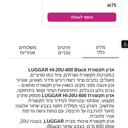
₪75
הוסף לעגלה
מידע
פרטים
משלוחים
כללי
טכניים
ואחריות
ארון תקשורת LUGGAR HI-20U-600 Black
במערכות תקשורת ושרתים, ציוד כמו סוויצ’ים,
פאנלים, נתבים וציוד רשת דורש סידור מאורגן, אוורור
נכון והגנה מפני נזקים. כשאין ארון תקשורת מתאים –
נגרם בלגן בכבלים, התחממות הציוד וקושי בתחזוקה.
ארון תקשורת LUGGAR HI-20U-600
מספק פתרון
מקצועי, אסתטי ובטיחותי לסידור ציוד תקשורת
ומחשוב. הארון בנוי מפלדה חזקה בצבע שחור אלגנטי,
מיועד להרכבה על הרצפה, עם נוחות גישה וזרימת
אוויר מיטבית.
ארון תקשורת איכותי מבית
LUGGAR
, בגובה 20U,
עומק 600 מ"מ, בצבע שחור (Black).