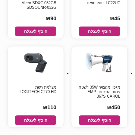
LC22UC כחול תואם
Micro SDXC 032GB
SDSQUNR-032G
₪90
₪45
הוסף לעגלה
הוסף לעגלה
מגפון מקצועי 35W לשטח
מצלמת רשת
פתוח הפגנות EMP-
LOGITECH C270 HD
367S CAROL
₪110
₪450
הוסף לעגלה
הוסף לעגלה