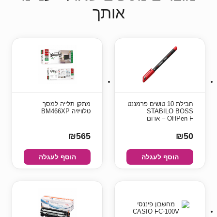
אותך
חבילת 10 טושים פרמננט
מתקן תלייה למסך
STABILO BOSS
טלוויזיה BM466XP
OHPen F – אדום
₪565
₪50
הוסף לעגלה
הוסף לעגלה