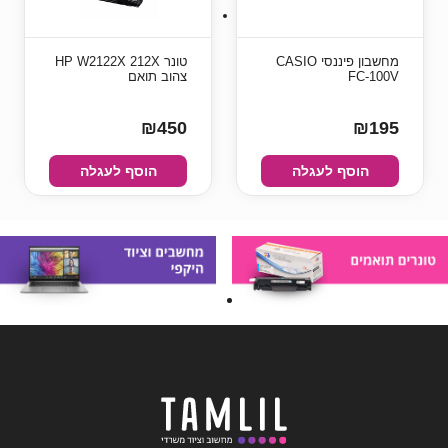
‏מחשבון פיננסי CASIO
טונר HP W2122X 212X
FC-100V
צהוב תואם
₪450
₪195
הוסף לעגלה
הוסף לעגלה