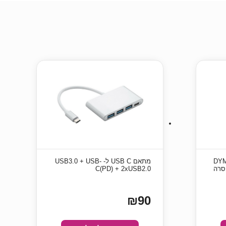
ת LW למדפסות DYMO
מתאם USB C ל- USB3.0 + USB-
 להסרה
C(PD) + 2xUSB2.0
₪90