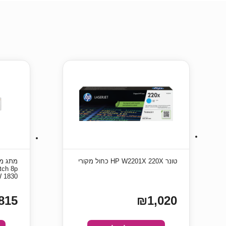
טונר HP W2201X 220X כחול מקורי
tch 8p
W 1830
815
₪1,020