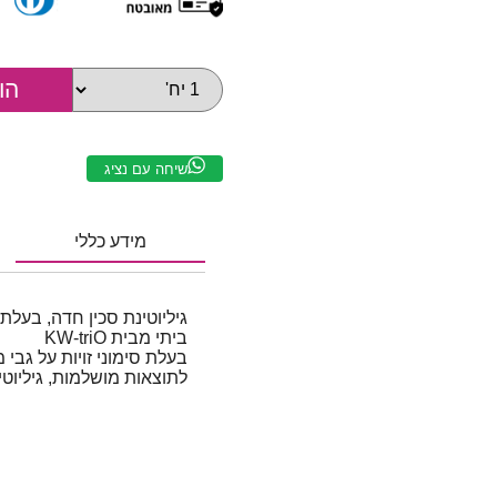
שיחה עם נציג
מידע כללי
גיליוטינת סכין חדה, בעל
ביתי מבית KW-triO
בעלת סימוני זויות על גבי
לתוצאות מושלמות, גיליוטינה בגודל A4 אי