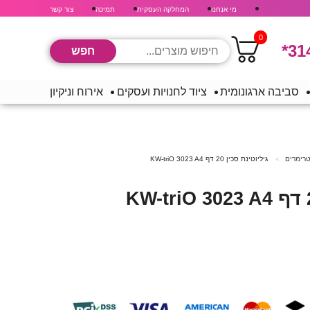
מי אנחנו
המחלקה העסקית
תמיכה
צור קשר
0
*31
סביבה ארגונומית
ציוד לחנויות ועסקים
אירוח וניקיון
טרימרים
גיליוטינת סכין 20 דף KW-triO 3023 A4