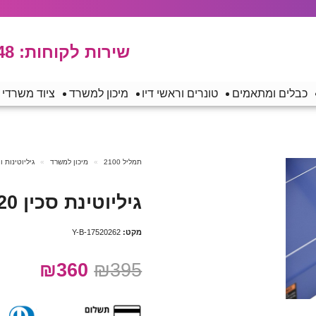
שירות לקוחות:
48
כבלים ומתאמים
טונרים וראשי דיו
מיכון למשרד
ציוד משרדי
תמליל 2100
מיכון למשרד
גיליוטינות ו
גיליוטינת סכין 20 דף KW-triO 3023 A4
מקט:
Y-B-17520262
₪360
₪395