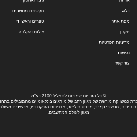
אודות
גיבוי ואחסון
בלוג
תקשורת מחשבים
מפת אתר
טונרים וראשי דיו
תקנון
צילום והקלטה
מדיניות הפרטיות
נגישות
צור קשר
© כל הזכויות שמורות לתמליל 2100 בע"מ
רת כמשווקת מורשת של מגוון רחב של מותגים בינלאומיים מהמובילים בתחו
ידים, מכשירי כף יד, מדפסות לייזר, מדפסות הזרקת דיו, מכשירים משולבים, 
מגוון לעולם המחשבים.