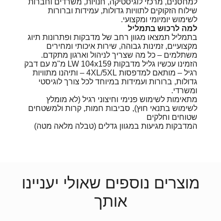
למחסנים, מרכזי לוגיסטיקה, חנויות, משרדים וחברות
שילוח הזקוקים לתוויות גדולות, עמידות וברורות
לשימוש יומיומי ומקצועי.
למה לרכוש בתמליל
בתמליל תמצאו מגוון רחב של מדבקות ופתרונות תיוג
מקצועיים, זמינות גבוהה, שירות איכותי ומחירים
משתלמים – כל מה שצריך לניהול וארגון מתקדם.
הזמינו עכשיו גליל מדבקות LW 104x159 מ"מ עם דבק
רגיל – מותאם למדפסות 4XL/5XL – ותיהנו מתוויות
גדולות, ברורות ועמידות במיוחד לכל צורך לוגיסטי
ומשרדי.
מתאימות לשימוש פנימי וחיצוני רגיל (לא מומלץ
לשימוש בתנאי חוץ), סביבות חמות, קרות ולמשטחים
שטוחים וחלקים
המדבקות מגיעות במגוון גדלים (טבלה מלאה מטה)
מוצרים נוספים שאולי יעניינו
אותך