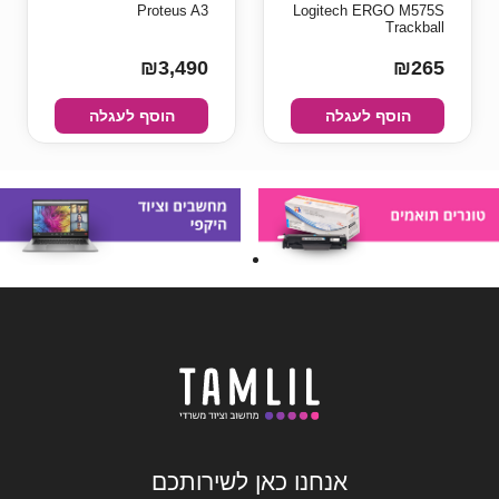
Proteus A3
Logitech ERGO M575S
Trackball
₪3,490
₪265
הוסף לעגלה
הוסף לעגלה
אנחנו כאן לשירותכם