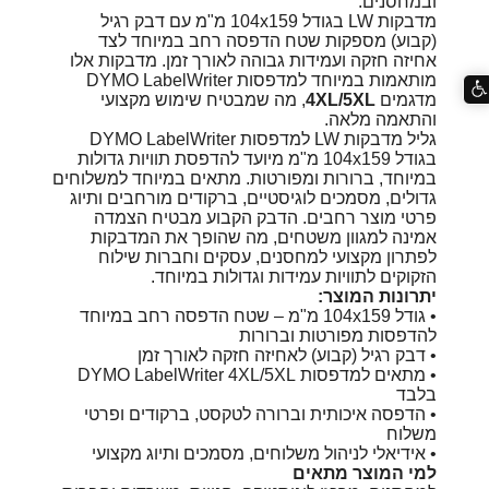
ובמחסנים.
מדבקות LW בגודל 104x159 מ"מ עם דבק רגיל
(קבוע) מספקות שטח הדפסה רחב במיוחד לצד
אחיזה חזקה ועמידות גבוהה לאורך זמן. מדבקות אלו
מותאמות במיוחד למדפסות DYMO LabelWriter
מדגמים
4XL/5XL
, מה שמבטיח שימוש מקצועי
והתאמה מלאה.
גליל מדבקות LW למדפסות DYMO LabelWriter
בגודל 104x159 מ"מ מיועד להדפסת תוויות גדולות
במיוחד, ברורות ומפורטות. מתאים במיוחד למשלוחים
גדולים, מסמכים לוגיסטיים, ברקודים מורחבים ותיוג
פרטי מוצר רחבים. הדבק הקבוע מבטיח הצמדה
אמינה למגוון משטחים, מה שהופך את המדבקות
לפתרון מקצועי למחסנים, עסקים וחברות שילוח
הזקוקים לתוויות עמידות וגדולות במיוחד.
יתרונות המוצר:
• גודל 104x159 מ"מ – שטח הדפסה רחב במיוחד
להדפסות מפורטות וברורות
• דבק רגיל (קבוע) לאחיזה חזקה לאורך זמן
• מתאים למדפסות DYMO LabelWriter 4XL/5XL
בלבד
• הדפסה איכותית וברורה לטקסט, ברקודים ופרטי
משלוח
• אידיאלי לניהול משלוחים, מסמכים ותיוג מקצועי
למי המוצר מתאים