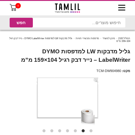
0
תמליל 2100
מיכון למשרד
מדפסות ומכשירי תוויות
גליל מדבקות LW למדפסות DYMO LabelWriter – נייר דבק רגיל
104×159 מ”מ
גליל מדבקות LW למדפסות DYMO
LabelWriter – נייר דבק רגיל 104×159 מ”מ
מקט:
TCM-DW904980