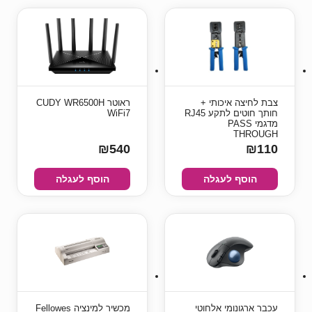
צבת לחיצה איכותי +
‏ראוטר CUDY WR6500H
חותך חוטים לתקע RJ45
WiFi7
מדגמי PASS
THROUGH
₪540
₪110
הוסף לעגלה
הוסף לעגלה
עכבר ארגונומי אלחוטי
מכשיר למינציה Fellowes