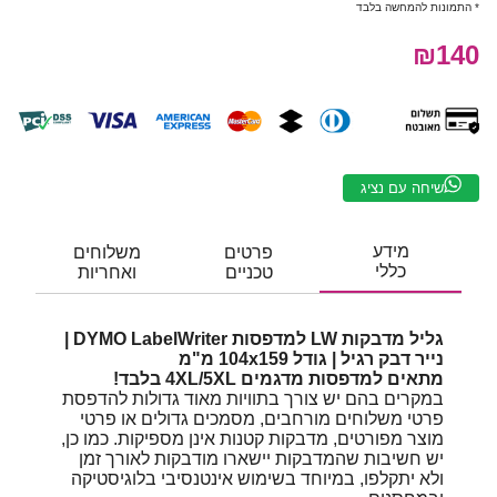
* התמונות להמחשה בלבד
₪140
שיחה עם נציג
מידע
פרטים
משלוחים
כללי
טכניים
ואחריות
גליל מדבקות LW למדפסות DYMO LabelWriter |
נייר דבק רגיל | גודל 104x159 מ"מ
מתאים למדפסות מדגמים 4XL/5XL בלבד!
במקרים בהם יש צורך בתוויות מאוד גדולות להדפסת
פרטי משלוחים מורחבים, מסמכים גדולים או פרטי
מוצר מפורטים, מדבקות קטנות אינן מספיקות. כמו כן,
יש חשיבות שהמדבקות יישארו מודבקות לאורך זמן
ולא יתקלפו, במיוחד בשימוש אינטנסיבי בלוגיסטיקה