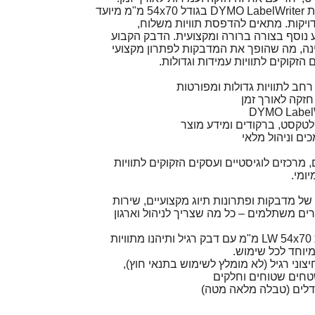
גליל מדבקות LW למדפסות DYMO LabelWriter בגודל 54x70 מ"מ מיועד
דויקות. מתאים להדפסת תוויות משלוח,
ע נוסף בצורה ברורה ומקצועית. הדבק הקבוע
ה, מה שהופך את המדבקות לפתרון מקצועי
זקוקים לתוויות עמידות וגדולות.
חזקה לאורך זמן
לטקסט, ברקודים ומידע מוצר
ים וניהול מלאי
 מרכזים לוגיסטיים ועסקים הזקוקים לתוויות
ומי.
של מדבקות ופתרונות תיוג מקצועיים, שירות
ירים משתלמים – כל מה שצריך לניהול וארגון
הזמינו עכשיו גליל מדבקות LW 54x70 מ"מ עם דבק רגיל ותיהנו מתוויות
מיוחד לכל שימוש.
צוני רגיל (לא מומלץ לשימוש בתנאי חוץ),
טחים שטוחים וחלקים
גדלים (טבלה מלאה מטה)