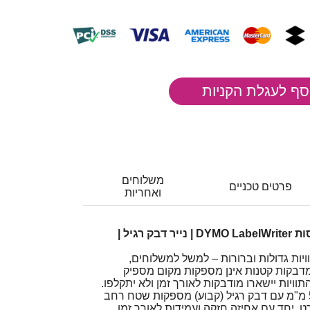
משלוחים
פרטים טכניים
ואחריות
גליל מדבקות LW למדפסות DYMO LabelWriter | נייר דבק רגיל |
יות גדולות וברורות – למשל למשלוחים,
מדבקות קטנות אינן מספקות מקום מספיק
וויות יישארו מודבקות לאורך זמן ולא יתקלפו.
מדבקות LW בגודל 54x70 מ"מ עם דבק רגיל (קבוע) מספקות שטח רחב
, יחד עם אחיזה חזקה ועמידות לאורך זמן.