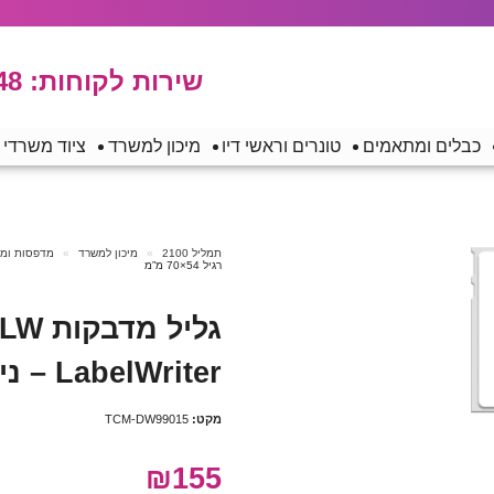
שירות לקוחות:
48
כבלים ומתאמים
טונרים וראשי דיו
מיכון למשרד
ציוד משרדי
תמליל 2100
מיכון למשרד
מדפסות ומכש
רגיל 54×70 מ”מ
LabelWriter – נייר דבק רגיל 54×70 מ”מ
מקט:
TCM-DW99015
₪155