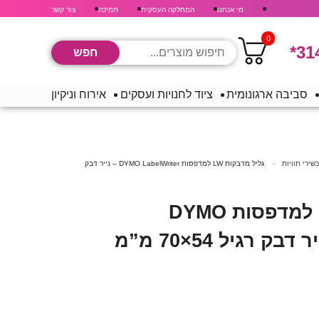
מי אנחנו
המחלקה העסקית
תמיכה
צור קשר
0
*31
סביבה ארגונומית
ציוד לחנויות ועסקים
אירוח וניקיון
ירי תוויות
גליל מדבקות LW למדפסות DYMO LabelWriter – נייר דבק
גליל מדבקות LW למדפסות DYMO