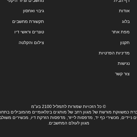
דף הבית
מחשבים וציוד היקפי
אודות
גיבוי ואחסון
בלוג
תקשורת מחשבים
מפת אתר
טונרים וראשי דיו
תקנון
צילום והקלטה
מדיניות הפרטיות
נגישות
צור קשר
© כל הזכויות שמורות לתמליל 2100 בע"מ
רת כמשווקת מורשת של מגוון רחב של מותגים בינלאומיים מהמובילים בתחו
ידים, מכשירי כף יד, מדפסות לייזר, מדפסות הזרקת דיו, מכשירים משולבים, 
מגוון לעולם המחשבים.