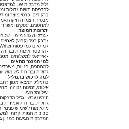
להדפסת תוויות גדולות ומ
ברקודים, פרטי מוצר ומיד
מבטיח הצמדה חזקה ואמינ
למחסנים, עסקים ומשרדים ה
יתרונות המוצר:
• גודל 54x70 מ"מ – שטח רחב לתוויות גדולות ומפורטות
• דבק רגיל (קבוע) לאחיזה 
• מתאים למדפסות DYMO LabelWriter
• הדפסה איכותית וברורה 
• אידיאלי למשלוחים, מסמכ
למי המוצר מתאים
למחסנים, חנויות, משרדים,
גדולות וברורות לשימוש יומי
למה לרכוש בתמליל
בתמליל תמצאו מגוון רחב 
איכותי, זמינות גבוהה ומח
יעיל ומקצועי.
גדולות, ברורות ועמידות ב
מתאימות לשימוש פנימי וחי
סביבות חמות, קרות ולמש
המדבקות מגיעות במגוון 