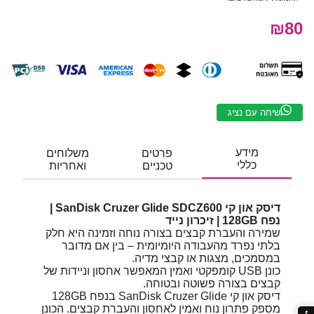
₪80
שיחה עם נציג
מידע
פרטים
משלוחים
כללי
טכניים
ואחריות
דיסק און קי SanDisk Cruzer Glide SDCZ600 |
נפח 128GB | זיכרון נייד
שמירה והעברת קבצים בצורה נוחה וזמינה היא חלק
בלתי נפרד מהעבודה היומיומית – בין אם מדובר
במסמכים, מצגות או קבצי מדיה.
כונן USB קומפקטי ואמין המאפשר אחסון וניידות של
קבצים בצורה פשוטה ובטוחה.
דיסק און קי SanDisk Cruzer Glide בנפח 128GB
מספק פתרון נוח ואמין לאחסון והעברת קבצים. הכונן