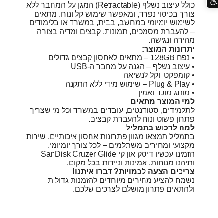
כולל עיצוב נשלף (Retractable) המגן על המחבר ללא
צורך בכיסוי נפרד, ומאפשר שימוש קל ונוח. מתאים
לשימוש יומיומי במחשב, בבית, במשרד או בלימודים
– להעברת מסמכים, תמונות, קבצים ומדיה בצורה
מהירה ונגישה.
יתרונות המוצר:
• נפח 128GB – מתאים לאחסון קבצים גדולים
• עיצוב נשלף – הגנה על מחבר ה-USB
• קומפקטי וקל לנשיאה
• Plug & Play – שימוש מידי ללא התקנה
• מותג מוכר ואמין
למי המוצר מתאים
לתלמידים, סטודנטים, עובדים במשרד וכל מי שצריך
פתרון פשוט ונוח להעברת קבצים.
למה לרכוש בתמליל
בתמליל תמצאו מגוון פתרונות אחסון איכותיים, שירות
מקצועי ומחירים משתלמים – לכל צורך יומיומי.
הזמינו עכשיו דיסק און קי SanDisk Cruzer Glide
ותיהנו מנוחות, אמינות וניידות בכל מקום.
צריכים הצעה לכמויות? דברו איתנו!
נשמח להציע מחירים מיוחדים להזמנות גדולות
ולהתאים פתרון מושלם לצרכים שלכם.