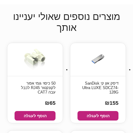
מוצרים נוספים שאולי יעניינו
אותך
דיסק און קי SanDisk
50 כיסוי גומי אפור
Ultra LUXE SDCZ74-
לקונקטור RJ45 לכבל
128G
עבה CAT7
₪65
₪155
הוסף לעגלה
הוסף לעגלה