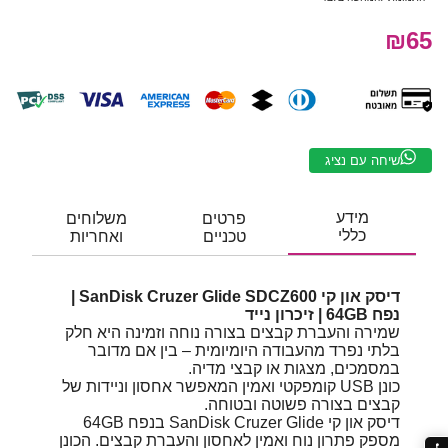
₪65
שיחה עם נציג
מידע
פרטים
משלוחים
כללי
טכניים
ואחריות
דיסק און קי SanDisk Cruzer Glide SDCZ600 |
נפח 64GB | זיכרון נייד
שמירה והעברת קבצים בצורה נוחה וזמינה היא חלק
בלתי נפרד מהעבודה היומיומית – בין אם מדובר
במסמכים, מצגות או קבצי מדיה.
כונן USB קומפקטי ואמין המאפשר אחסון וניידות של
קבצים בצורה פשוטה ובטוחה.
דיסק און קי SanDisk Cruzer Glide בנפח 64GB
מספק פתרון נוח ואמין לאחסון והעברת קבצים. הכונן