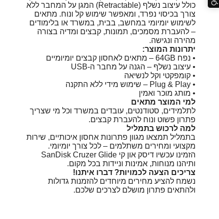
כולל עיצוב נשלף (Retractable) המגן על המחבר ללא
צורך בכיסוי נפרד, ומאפשר שימוש קל ונוח. מתאים
לשימוש יומיומי במחשב, בבית, במשרד או בלימודים
– להעברת מסמכים, תמונות, קבצים ומדיה בצורה
מהירה ונגישה.
יתרונות המוצר:
• נפח 64GB – מתאים לאחסון קבצים יומיומיים
• עיצוב נשלף – הגנה על מחבר ה-USB
• קומפקטי וקל לנשיאה
• Plug & Play – שימוש מידי ללא התקנה
• מותג מוכר ואמין
למי המוצר מתאים
לתלמידים, סטודנטים, עובדים במשרד וכל מי שצריך
פתרון פשוט ונוח להעברת קבצים.
למה לרכוש בתמליל
בתמליל תמצאו מגוון פתרונות אחסון איכותיים, שירות
מקצועי ומחירים משתלמים – לכל צורך יומיומי.
הזמינו עכשיו דיסק און קי SanDisk Cruzer Glide
ותיהנו מנוחות, אמינות וניידות בכל מקום.
צריכים הצעה לכמויות? דברו איתנו!
נשמח להציע מחירים מיוחדים להזמנות גדולות
ולהתאים פתרון מושלם לצרכים שלכם.