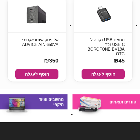
מתאם USB נקבה ל-
אל פסק אינטראקטיבי
USB-C זכר
ADVICE AIN 650VA
BOROFONE BV18A
OTG
₪350
₪45
הוסף לעגלה
הוסף לעגלה