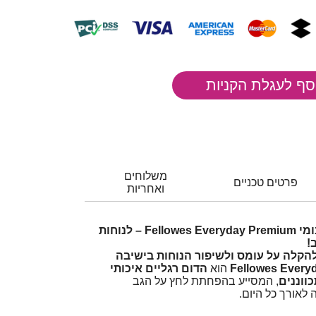
משלוחים
פרטים טכניים
ואחריות
הכירו את ההדום הארגונומי Fellowes Everyday Premium – לנוחות
!
להקלה על עומס ולשיפור הנוחות בישיבה
Fellowes Every
הוא
הדום רגליים איכותי
ווננים
, המסייע בהפחתת לחץ על הגב
לאורך כל היום.