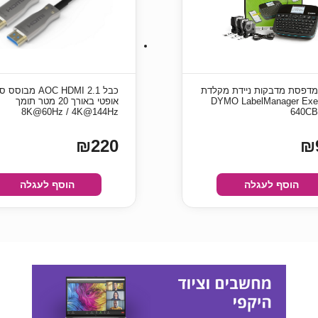
דפסת מדבקות ניידת מקלדת
כבל AOC HDMI 2.1 מבוסס
DYMO LabelManager Exe
אופטי באורך 20 מטר תומך
8K@60Hz / 4K@144Hz
640C
₪220
₪
הוסף לעגלה
הוסף לעגלה