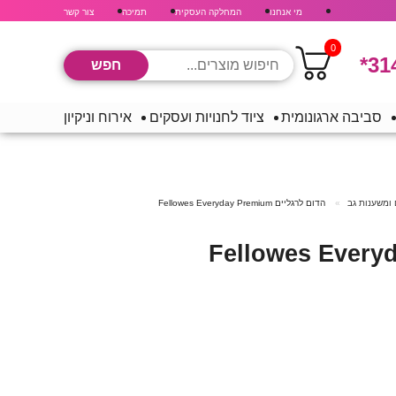
מי אנחנו
המחלקה העסקית
תמיכה
צור קשר
0
*31
סביבה ארגונומית
ציוד לחנויות ועסקים
אירוח וניקיון
ומשענות גב
הדום לרגליים Fellowes Everyday Premium
לרגליים Fellowes Everyday