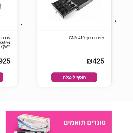
מגירת כסף 410 GNA
ערכת מ
cutive
B QWY
925
₪425
הוסף לעגלה