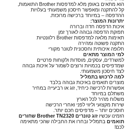
הוא מתאים באופן מלא למדפסות Brother התואמות,
קל להתקנה ומאפשר חיסכון משמעותי בעלויות
ההדפסה – במיוחד ברכישה מרוכזת.
יתרונות המוצר:
איכות הדפסה חדה וברורה
תפוקת הדפסה גבוהה לאורך זמן
תאימות מלאה למדפסות Brother רלוונטיות
התקנה פשוטה ומהירה
חלופה איכותית וחסכונית לטונר מקורי
למי המוצר מתאים
למשרדים, עסקים, מוסדות ולקוחות פרטיים
שמדפיסים בכמויות ורוצים לשמור על איכות גבוהה
לצד חיסכון משמעותי.
למה לרכוש בתמליל
מוצרים תואמים באיכות גבוהה בלבד
אפשרות לרכישה כיחיד, זוג או רביעייה במחיר
משתלם במיוחד
משלוח מהיר לכל הארץ
שירות מקצועי וליווי לפני ואחרי הרכישה
חוסכים יותר – מדפיסים חכם יותר.
הזמינו עכשיו
זוג טונרים Brother TN2320 שחורים
תואמים
בתמליל ובחרו את החבילה שהכי מתאימה
לכם!