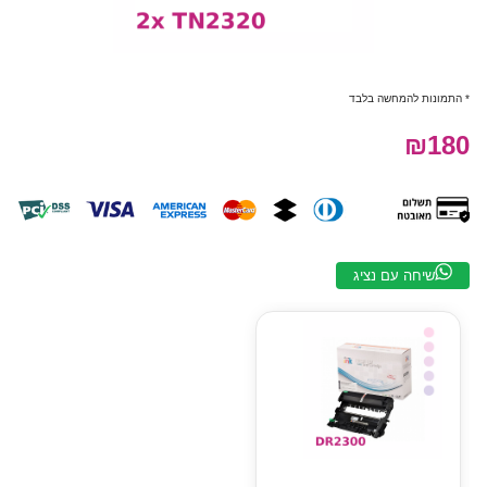
* התמונות להמחשה בלבד
₪180
שיחה עם נציג