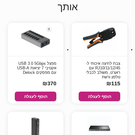
אותך
צבת לחיצה איכותי ל-
מפצל USB 3.0 5Gbps
RJ10/11/12/45 עם
אקטיבי 7 יציאות USB-A
ראצ’ט, משולב לכבלי
עם מפסקים Delock
טלפון ורשת
₪370
₪115
הוסף לעגלה
הוסף לעגלה