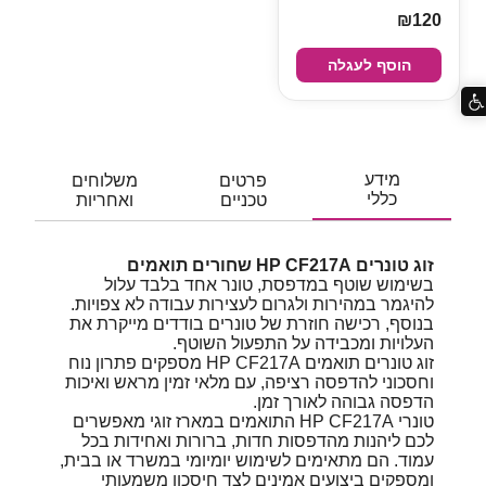
₪120
הוסף לעגלה
מידע
פרטים
משלוחים
כללי
טכניים
ואחריות
זוג טונרים HP CF217A שחורים תואמים
בשימוש שוטף במדפסת, טונר אחד בלבד עלול
להיגמר במהירות ולגרום לעצירות עבודה לא צפויות.
בנוסף, רכישה חוזרת של טונרים בודדים מייקרת את
העלויות ומכבידה על התפעול השוטף.
זוג טונרים תואמים HP CF217A מספקים פתרון נוח
וחסכוני להדפסה רציפה, עם מלאי זמין מראש ואיכות
הדפסה גבוהה לאורך זמן.
טונרי HP CF217A התואמים במארז זוגי מאפשרים
לכם ליהנות מהדפסות חדות, ברורות ואחידות בכל
עמוד. הם מתאימים לשימוש יומיומי במשרד או בבית,
ומספקים ביצועים אמינים לצד חיסכון משמעותי