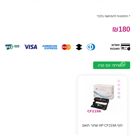
* התמונות להמחשה בלבד
₪180
שיחה עם נציג
‏תוף ‏HP CF219A שחור תואם