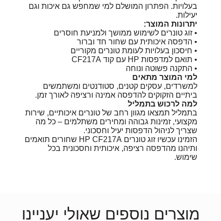
בעלויות. הפתרון המושלם למי שמחפש גם איכות וגם
יעילות.
יתרונות המוצר:
• זוג טונרים לשימוש ממושך ולמניעת חוסרים
• הדפסה איכותית עם שחור חד וברור
• חיסכון בעלויות לעומת טונרים מקוריים
• תואם למדפסות HP עם קוד CF217A
• התקנה פשוטה ונוחה
למי המוצר מתאים
למשרדים, עסקים קטנים, סטודנטים ומשתמשים
ביתיים הזקוקים להדפסה אמינה ורציפה לאורך זמן.
למה לרכוש בתמליל
בתמליל תמצאו מגוון רחב של טונרים איכותיים, שירות
מקצועי, זמינות גבוהה ומחירים משתלמים – כל מה
שצריך לניהול הדפסות יעיל וחסכוני.
הזמינו עכשיו זוג טונרים HP CF217A שחורים תואמים
ותיהנו מהדפסה רציפה, איכותית וחסכונית בכל
שימוש.
מוצרים נוספים שאולי יעניינו