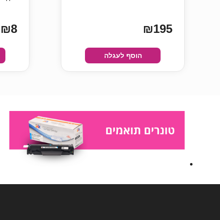
₪8
₪195
הוסף לעגלה