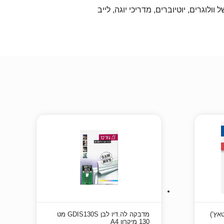
ולוגרים, יוטיוברים, מדריכי יוגה, לייב
פיטאץ’)
מדבקה לה.דיו לבן GDIS130S מט
130 מיקרון A4