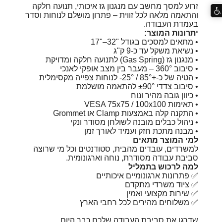
זרוע למסך מחשב עם מנגנון גז איכותי, תנועה חלקה
והתאמה מלאה לכל זווית – פתרון מושלם לנוחות וסדר
בעמדת העבודה.
יתרונות המוצר:
• מתאים למסכים בגודל "‎17"–32
• נשיאת משקל עד כ-9 ק"ג
• מנגנון גז (Gas Spring) לתנועה חלקה ומדויקת
• סיבוב ‎360° – מעבר בין מצב אופקי לאנכי
• הטיה של כ-+85° / ‎-25° לנוחות צפייה מקסימלית
• סיבוב צדדי ±90° להתאמה מושלמת
• כיוון גובה מהיר ונוח
• תאימות VESA ‎75x75 / 100x100
• התקנה קלה באמצעות Clamp או Grommet
• ניהול כבלים מובנה לשולחן מסודר ונקי
• מבנה מתכת חזק ועמיד לאורך זמן
למי המוצר מתאים
למשרדים, עובדים מהבית, סטודנטים וכל מי שרוצה
סביבת עבודה מסודרת, נוחה וארגונומית.
למה לרכוש בתמליל
✅ פתרונות ארגונומיים איכותיים
✅ ציוד משרדי מתקדם
✅ שירות מקצועי ואמין
✅ משלוחים מהירים לכל רחבי הארץ
שדרגו את סביבת העבודה שלכם כבר היום