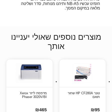
הזמינו עכשיו NB-A5 ותיהנו מנוחות, סדר ושליטה
מלאה במיקום המסך.
מוצרים נוספים שאולי יעניינו
אותך
טונר HP CF280A שחור
מדפסת ‏לייזר Xerox
תואם
Phaser 3020V/BI
₪465
₪95