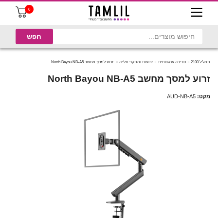
0
תמליל 2100
סביבה ארגונומית
זרועות ומתקני תלייה
זרוע למסך מחשב North Bayou NB-A5
זרוע למסך מחשב North Bayou NB-A5
מקט:
AUD-NB-A5