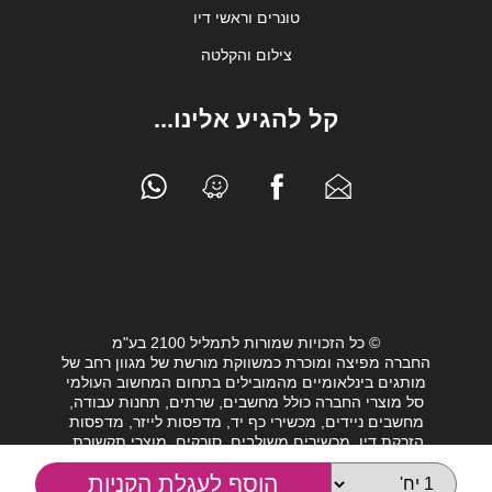
טונרים וראשי דיו
צילום והקלטה
קל להגיע אלינו...
© כל הזכויות שמורות לתמליל 2100 בע"מ
החברה מפיצה ומוכרת כמשווקת מורשת של מגוון רחב של
מותגים בינלאומיים מהמובילים בתחום המחשוב העולמי
סל מוצרי החברה כולל מחשבים, שרתים, תחנות עבודה,
מחשבים ניידים, מכשירי כף יד, מדפסות לייזר, מדפסות
הזרקת דיו, מכשירים משולבים, סורקים, מוצרי תקשורת,
חלקי מחשב, כונני גיבוי וציוד נלווה מגוון לעולם המחשבים.