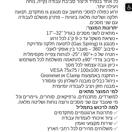
כל אחד בנפרד וליצור סביבת עבודה נקייה, נוחה
ויעילה יותר.
זרוע כפולה למסכי מחשב עם מנגנון גז מתקדם, תנועה
חלקה ושליטה מלאה בזוויות – פתרון מושלם לעבודה
עם שני מסכים.
יתרונות המוצר:
• מתאים לשני מסכים בגודל "‎17"–32
• נשיאת משקל עד כ-9 ק"ג לכל זרוע
• מנגנון גז (Gas Spring) לתנועה חלקה ומדויקת
• סיבוב ‎360° – מעבר בין אופקי לאנכי
• הטיה של כ-+90° / ‎-25° לנוחות צפייה מקסימלית
• סיבוב צדדי ±90° להתאמה מושלמת לכל משתמש
• כיוון גובה עצמאי לכל מסך
• תאימות VESA ‎75x75 / 100x100
• התקנה באמצעות Clamp או Grommet
• ניהול כבלים מובנה לשולחן נקי ומסודר
• מבנה חזק ויציב לעבודה יומיומית
למי המוצר מתאים
למשרדים, מתכנתים, גרפיקאים, סוחרים, גיימרים וכל
מי שעובד עם שני מסכים ורוצה נוחות ושליטה מלאה.
למה לרכוש בתמליל
✅ פתרונות ארגונומיים מתקדמים
✅ ציוד איכותי לעמדות עבודה
✅ שירות מקצועי ואמין
✅ משלוחים מהירים לכל רחבי הארץ