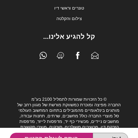
טונרים וראשי דיו
צילום והקלטה
קל להגיע אלינו...
© כל הזכויות שמורות לתמליל 2100 בע"מ
החברה מפיצה ומוכרת כמשווקת מורשת של מגוון רחב של
מותגים בינלאומיים מהמובילים בתחום המחשוב העולמי
סל מוצרי החברה כולל מחשבים, שרתים, תחנות עבודה,
מחשבים ניידים, מכשירי כף יד, מדפסות לייזר, מדפסות
הזרקת דיו, מכשירים משולבים, סורקים, מוצרי תקשורת,
חלקי מחשב, כונני גיבוי וציוד נלווה מגוון לעולם המחשבים.