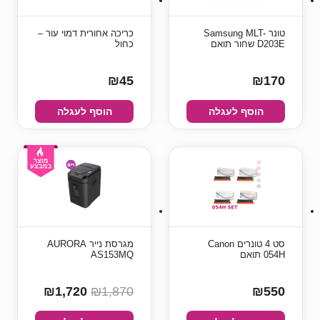
טונר Samsung MLT-
כריכה אחורית דמוי עור –
D203E שחור תואם
כחול
₪45
₪170
הוסף לעגלה
הוסף לעגלה
סט 4 ‏טונרים Canon
מגרסת נייר AURORA
054H תואם
AS153MQ
₪1,720
₪1,870
₪550