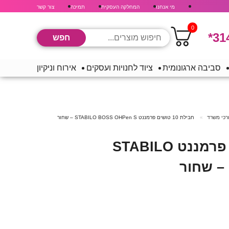
מי אנחנו
המחלקה העסקית
תמיכה
צור קשר
0
*31
סביבה ארגונומית
ציוד לחנויות ועסקים
אירוח וניקיון
ורכי משרד
חבילת 10 טושים פרמננט STABILO BOSS OHPen S – שחור
חבילת 10 טושים פרמננט STABILO