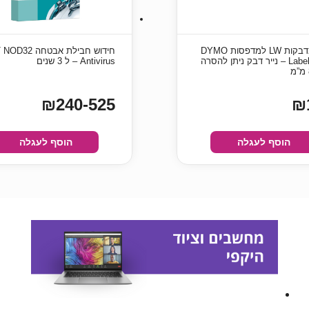
גליל מדבקות LW למדפסות DYMO
חידוש חבילת אבטחה
LabelWriter – נייר דבק ניתן להסרה
Antivirus – ל 3 שנים
₪240-525
₪
הוסף לעגלה
הוסף לעגלה