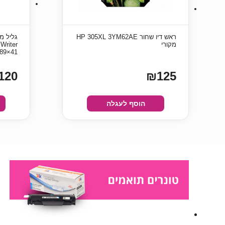
ראש דיו ‏שחור HP 305XL 3YM62AE
מקורי
41×89 מ”מ
120
₪125
הוסף לעגלה