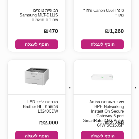
טונר Canon 056H שחור
רביעיית טונרים
מקורי
Samsung MLT-D111S
שחורים תואמים
₪470
₪1,260
הוסף לעגלה
הוסף לעגלה
שער מאובטח Aruba
מדפסת לייזר LED
HPE Networking
צבעונית Brother HL-
L3240CDW
Instant On Secure
Gateway 5-port
SmartRate 2.5G PoE+
₪2,000
₪2,750
64W SG2505P
הוסף לעגלה
הוסף לעגלה