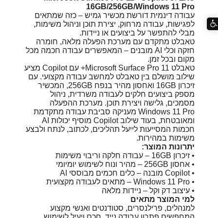
16GB/256GB/Windows 11 Pro
עבודה דינמית דורשת מכשיר גמיש – כזה שמתאים
לפגישות, עבודה מרחוק, יצירת תוכן וניהול משימות,
מבלי להתפשר על ביצועים או ניידות.
טאבלט מתקדם עם מערכת הפעלה מלאה, חומרה
חזקה וכלי AI מובנים – המאפשרים עבודה חכמה מכל
מקום ובכל זמן.
טאבלט
Microsoft
Surface Pro 11+ עם Copilot מציע
שילוב מושלם בין טאבלט למחשב עבודה מקצועי. עם
זיכרון 16GB ואחסון מהיר בנפח 256GB, המכשיר
מספק ביצועים חלקים לעבודה משרדית, ניהול
מסמכים, גלישה ויצירת תוכן. מערכת ההפעלה
Windows 11 Pro מעניקה סביבת עבודה מתקדמת
ומאובטחת, בעוד שילוב Copilot מוסיף יכולות AI
חכמות המסייעות לייעל תהליכים, לכתוב, לנתח ולבצע
משימות במהירות.
יתרונות המוצר:
• זיכרון 16GB – עבודה חלקה וריבוי משימות
• אחסון 256GB – מהיר ונוח לשימוש יומיומי
• Copilot מובנה – כלים חכמים מבוססי AI
• Windows 11 Pro – מתאים לעבודה מקצועית
• עיצוב דק וקל – ניידות מלאה
למי המוצר מתאים
למנהלים, פרילנסרים, סטודנטים ואנשי מקצוע
המחפשים פתרון עבודה נייד, חכם ויעיל לשימוש