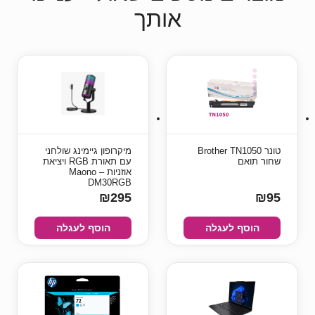
אותך
טונר Brother TN1050
מיקרופון גיימינג שולחני
שחור תואם
עם תאורת RGB ויציאת
אוזניות – Maono
DM30RGB
₪295
₪95
הוסף לעגלה
הוסף לעגלה