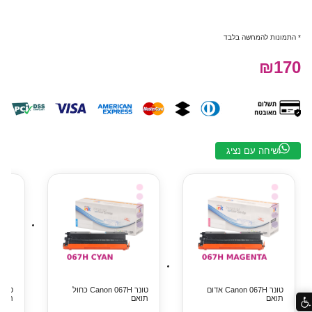
* התמונות להמחשה בלבד
₪170
שיחה עם נציג
טונר Canon 067H אדום
טונר Canon 067H כחול
תואם
תואם
תואם