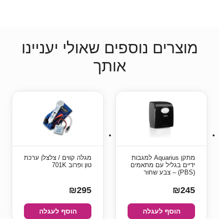
מוצרים נוספים שאולי יעניינו
אותך
מתקן Aquarius למגבות
מגלה קווים / צלצלן ערכת
ידיים בגליל עם מתאמים
טון ופרוב 701K
(PBS) – צבע שחור
₪295
₪245
הוסף לעגלה
הוסף לעגלה