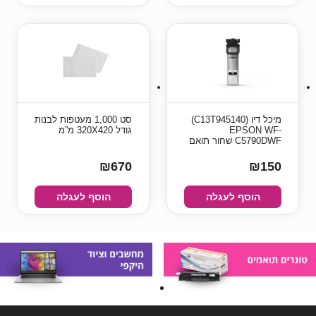
מיכל דיו (C13T945140)
סט 1,000 מעטפות לבנות
EPSON WF-
גודל 320X420 מ”מ
C5790DWF שחור תואם
₪670
₪150
הוסף לעגלה
הוסף לעגלה