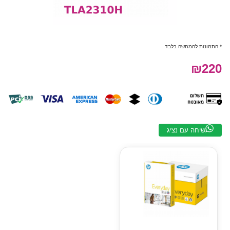
* התמונות להמחשה בלבד
₪220
שיחה עם נציג