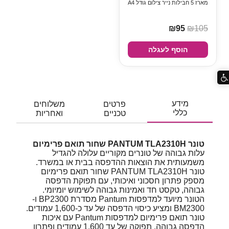
מארז 5 חבילות נייר צילום גודל A4
₪95
₪105
הוסף לעגלה
מידע
פרטים
משלוחים
כללי
טכניים
ואחריות
טונר PANTUM TLA2310H שחור תואם פרימיום
עלות גבוהה של טונרים מקוריים עלולה להגדיל
משמעותית את הוצאות ההדפסה בבית או במשרד.
טונר PANTUM TLA2310H שחור תואם פרימיום
מספק פתרון חסכוני ואיכותי, עם תפוקת הדפסה
גבוהה, טקסט חד ואמינות גבוהה לשימוש יומיומי.
הטונר מיועד למדפסות Pantum מסדרת BP2300 ו-
BM2300 ומציע כיסוי הדפסה של עד כ-1,600 עמודים.
טונר תואם פרימיום למדפסות Pantum עם איכות
הדפסה גבוהה, תפוקה של עד 1,600 עמודים ופתרון