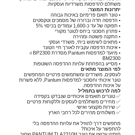
משתלם להדפסות משרדיות ועסקיות.
יתרונות המוצר:
• טונר תואם פרימיום באיכות גבוהה
• הדפסה חדה וברורה של מסמכים וטקסטים
• תפוקה של עד כ-1,600 עמודים בכיסוי 5%
• פתרון חסכוני ביחס לטונר מקורי
• התקנה פשוטה ומהירה
• מתאים לשימוש ביתי, משרדי ועסקי
• איכות הדפסה עקבית לאורך חיי הטונר
• מיועד למדפסות Pantum מסדרת BP2300 ו-
BM2300
• מסייע בהפחתת עלויות ההדפסה השוטפות
למי המוצר מתאים
לעסקים, משרדים ומשתמשים פרטיים המחפשים
טונר איכותי וחסכוני למדפסות Pantum, ללא פשרות
על איכות ההדפסה.
למה לרכוש בתמליל
✅ טונרים תואמים איכותיים שנבדקו בקפידה
✅ מחירים משתלמים לעסקים וללקוחות פרטיים
✅ שירות מקצועי ואישי
✅ משלוחים מהירים לכל רחבי הארץ
מחפשים דרך להוזיל את עלויות ההדפסה בלי
להתפשר על איכות?
הזמינו עכשיו את טונר PANTUM TLA2310H שחור