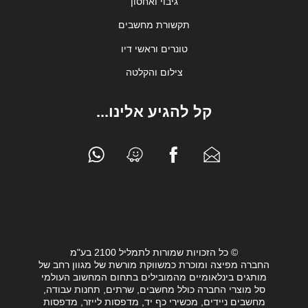
גיבוי ואחסון
תקשורת מחשבים
טונרים וראשי דיו
צילום והקלטה
קל להגיע אלינו...
© כל הזכויות שמורות לתמליל 2100 בע"מ
החברה מפיצה ומוכרת כמשווקת מורשת של מגוון רחב של
מותגים בינלאומיים מהמובילים בתחום המחשוב העולמי
סל מוצרי החברה כולל מחשבים, שרתים, תחנות עבודה,
מחשבים ניידים, מכשירי כף יד, מדפסות לייזר, מדפסות