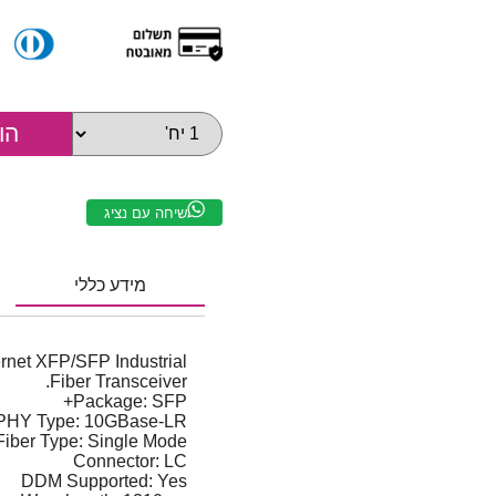
שיחה עם נציג
מידע כללי
net XFP/SFP Industrial
Fiber Transceiver.
Package: SFP+
PHY Type: 10GBase-LR
Fiber Type: Single Mode
Connector: LC
DDM Supported: Yes