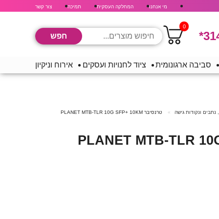
מי אנחנו
המחלקה העסקית
תמיכה
צור קשר
0
*31
סביבה ארגונומית
ציוד לחנויות ועסקים
אירוח וניקיון
 נתבים ונקודות גישה
טרנסיבר PLANET MTB-TLR 10G SFP+ 10KM
PLANET MTB-TLR 10G SFP+