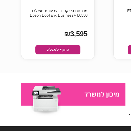
C13T07D
מדפסת ‏הזרקת דיו צבעונית משולבת
₪3,595
הוסף לעגלה