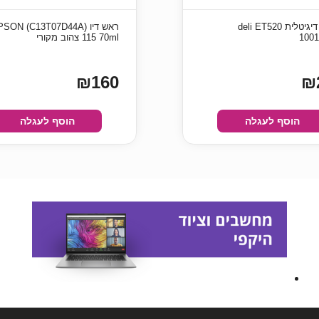
כספת ‏דיגיטלית deli ET520
ראש דיו (44A) EPSON
1001
115 70ml צהוב מקורי
₪160
₪
הוסף לעגלה
הוסף לעגלה